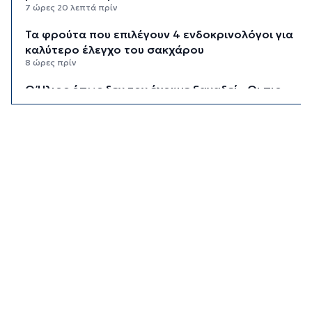
7 ώρες 20 λεπτά πρίν
Τα φρούτα που επιλέγουν 4 ενδοκρινολόγοι για
καλύτερο έλεγχο του σακχάρου
8 ώρες πρίν
Ο Ήλιος όπως δεν τον έχουμε ξαναδεί - Οι πιο
λεπτομερείς εικόνες που έχουν καταγραφεί
8 ώρες 41 λεπτά πρίν
“Ελευθερία, ασφάλεια και προσωπική εξέλιξη” -
Τι κρύβεται πίσω από την τάση των σόλο
ταξιδιών
9 ώρες 20 λεπτά πρίν
“Κλιματική ζώνη πολέμου” - Οι ακραίες καιρικές
συνθήκες αναδιαμορφώνουν την Ευρώπη
10 ώρες πρίν
“Σεισμός” στη Google: Φεύγει ο αρχιτέκτονας
της AI, Jeff Dean
10 ώρες 40 λεπτά πρίν