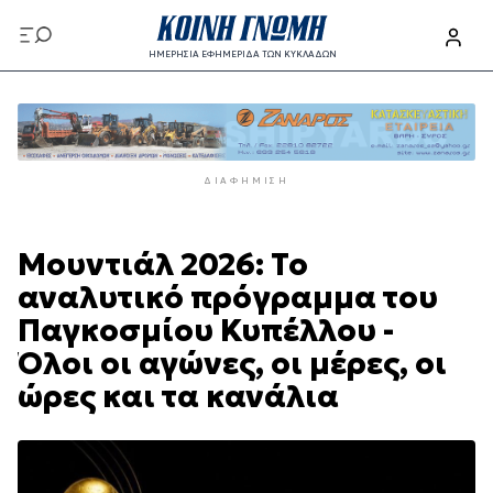
Παράκαμψη
προς
ΗΜΕΡΗΣΙΑ ΕΦΗΜΕΡΙΔΑ ΤΩΝ ΚΥΚΛΑΔΩΝ
το
Παράκαμψη
κυρίως
προς
περιεχόμενο
το
κυρίως
ΔΙΑΦΉΜΙΣΗ
περιεχόμενο
Μουντιάλ 2026: Το
αναλυτικό πρόγραμμα του
Παγκοσμίου Κυπέλλου -
Όλοι οι αγώνες, οι μέρες, οι
ώρες και τα κανάλια