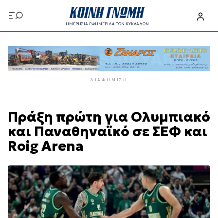
Παράκαμψη
προς
ΗΜΕΡΗΣΙΑ ΕΦΗΜΕΡΙΔΑ ΤΩΝ ΚΥΚΛΑΔΩΝ
το
Παράκαμψη
κυρίως
προς
περιεχόμενο
το
κυρίως
ΔΙΑΦΉΜΙΣΗ
περιεχόμενο
Πράξη πρώτη για Ολυμπιακό
και Παναθηναϊκό σε ΣΕΦ και
Roig Arena