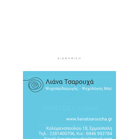
Φωτιές: “Κόκκινος” συναγερμός σήμερα σε
Αττική και νησιά
4 ώρες 35 λεπτά πρίν
Καιρός: Έως 8 μποφόρ στις Κυκλάδες σήμερα
Κυριακή
4 ώρες 51 λεπτά πρίν
Πίεση: Το νόστιμο «βασιλικό» φρούτο που τη
ρίχνει χαμηλά
ΔΙΑΦΉΜΙΣΗ
12 ώρες 35 λεπτά πρίν