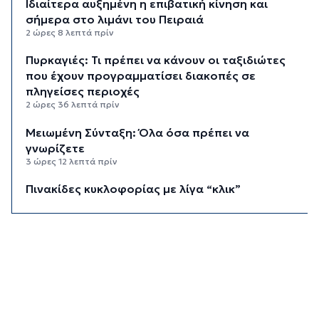
Ιδιαίτερα αυξημένη η επιβατική κίνηση και
σήμερα στο λιμάνι του Πειραιά
2 ώρες 8 λεπτά πρίν
Πυρκαγιές: Τι πρέπει να κάνουν οι ταξιδιώτες
που έχουν προγραμματίσει διακοπές σε
πληγείσες περιοχές
2 ώρες 36 λεπτά πρίν
Μειωμένη Σύνταξη: Όλα όσα πρέπει να
γνωρίζετε
3 ώρες 12 λεπτά πρίν
Πινακίδες κυκλοφορίας με λίγα “κλικ”
3 ώρες 33 λεπτά πρίν
Έρχεται η ψηφιακή Κάρτα Αγρότη
3 ώρες 55 λεπτά πρίν
Νάξος: Ιστιοφόρο με έξι επιβαίνοντες
προσάραξε σε βραχώδη βυθό
4 ώρες 16 λεπτά πρίν