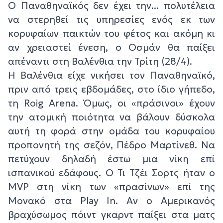
Ο Παναθηναϊκός δεν έχει την... πολυτέλεια
να στερηθεί τις υπηρεσίες ενός εκ των
κορυφαίων παικτών του φέτος και ακόμη κι
αν χρειαστεί ένεση, ο Οσμάν θα παίξει
απέναντι στη Βαλένθια την Τρίτη (28/4).
Η Βαλένθια είχε νικήσει τον Παναθηναϊκό,
πριν από τρεις εβδομάδες, στο ίδιο γήπεδο,
τη Roig Arena. Όμως, οι «πράσινοι» έχουν
την ατομική ποιότητα να βάλουν δύσκολα
αυτή τη φορά στην ομάδα του κορυφαίου
προπονητή της σεζόν, Πέδρο Μαρτίνεθ. Να
πετύχουν δηλαδή έστω μια νίκη επί
ισπανικού εδάφους. Ο Τι Τζέι Σορτς ήταν ο
MVP στη νίκη των «πρασίνων» επί της
Μονακό στα Play In. Αν ο Αμερικανός
βραχύσωμος πόιντ γκαρντ παίξει στα ματς