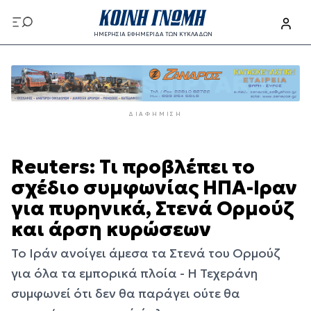
Παράκαμψη
προς
ΗΜΕΡΗΣΙΑ ΕΦΗΜΕΡΙΔΑ ΤΩΝ ΚΥΚΛΑΔΩΝ
το
Παράκαμψη
κυρίως
προς
περιεχόμενο
το
κυρίως
ΔΙΑΦΉΜΙΣΗ
περιεχόμενο
Reuters: Τι προβλέπει το
σχέδιο συμφωνίας ΗΠΑ-Ιραν
για πυρηνικά, Στενά Ορμούζ
και άρση κυρώσεων
Το Ιράν ανοίγει άμεσα τα Στενά του Ορμούζ
για όλα τα εμπορικά πλοία - H Τεχεράνη
συμφωνεί ότι δεν θα παράγει ούτε θα