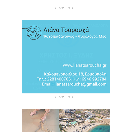
τον Ινφαντίνο να παραιτηθεί από τη FIFA
10 ώρες 10 λεπτά πρίν
ΔΙΑΦΉΜΙΣΗ
H Ισπανία ζήτησε από την Ιταλία να θέσει και
πάλι σε ισχύ τη Συμφωνία Σένγκεν εντός της
Κυριακής, 9 Αυγούστου
10 ώρες 49 λεπτά πρίν
«Στάχτη» 272.860 στρέμματα αυτό το
καλοκαίρι
11 ώρες 33 λεπτά πρίν
ΔΙΑΦΉΜΙΣΗ