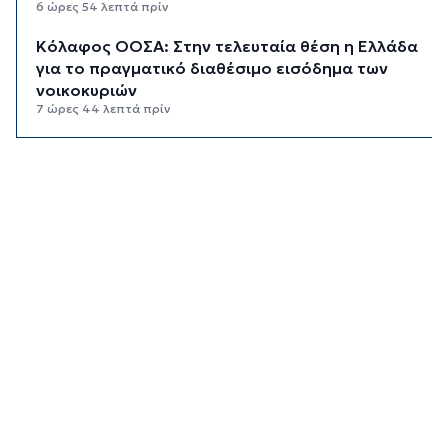
6 ώρες 54 λεπτά πρίν
Κόλαφος ΟΟΣΑ: Στην τελευταία θέση η Ελλάδα
για το πραγματικό διαθέσιμο εισόδημα των
νοικοκυριών
7 ώρες 44 λεπτά πρίν
Κορυφώνεται η έξοδος των αδειούχων ενόψει
15αύγουστου: Γεμάτα πλοία, λεωφορεία και
ουρές χιλιομέτρων στα σύνορα
8 ώρες 20 λεπτά πρίν
Η αγγλική ομοσπονδία καταργεί τα τσιμεντένια
προστατευτικά γύρω από τον αγωνιστικό χώρο
μετά τον θάνατο ποδοσφαιριστή
9 ώρες 5 λεπτά πρίν
Ο Γιώργος Νταλάρας έρχεται στη Σύρο με το
«Ρεμπέτικο»
10 ώρες 7 λεπτά πρίν
Η πρόεδρος της νορβηγικής ομοσπονδίας καλεί