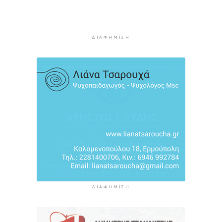
H Ισπανία ζήτησε από την Ιταλία να θέσει και
πάλι σε ισχύ τη Συμφωνία Σένγκεν εντός της
Κυριακής, 9 Αυγούστου
ΔΙΑΦΉΜΙΣΗ
5 ώρες 53 λεπτά πρίν
«Στάχτη» 272.860 στρέμματα αυτό το
καλοκαίρι
6 ώρες 37 λεπτά πρίν
Αστυνομικό δελτίο
7 ώρες 7 λεπτά πρίν
ΔΙΑΦΉΜΙΣΗ