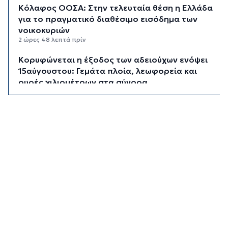
Κόλαφος ΟΟΣΑ: Στην τελευταία θέση η Ελλάδα
για το πραγματικό διαθέσιμο εισόδημα των
νοικοκυριών
2 ώρες 48 λεπτά πρίν
Κορυφώνεται η έξοδος των αδειούχων ενόψει
15αύγουστου: Γεμάτα πλοία, λεωφορεία και
ουρές χιλιομέτρων στα σύνορα
3 ώρες 24 λεπτά πρίν
Η αγγλική ομοσπονδία καταργεί τα τσιμεντένια
προστατευτικά γύρω από τον αγωνιστικό χώρο
μετά τον θάνατο ποδοσφαιριστή
4 ώρες 9 λεπτά πρίν
Ο Γιώργος Νταλάρας έρχεται στη Σύρο με το
«Ρεμπέτικο»
5 ώρες 11 λεπτά πρίν
Η πρόεδρος της νορβηγικής ομοσπονδίας καλεί
τον Ινφαντίνο να παραιτηθεί από τη FIFA
5 ώρες 14 λεπτά πρίν