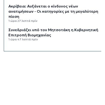
Ακρίβεια: Αυξάνεται ο κίνδυνος νέων
ανατιμήσεων - Οι κατηγορίες με τη μεγαλύτερη
πίεση
1 ώρα 27 λεπτά πρίν
Συνεδριάζει υπό τον Μητσοτάκη η Κυβερνητική
Επιτροπή Βιομηχανίας
1 ώρα 47 λεπτά πρίν
Δεύτερη παρέμβαση ΣτΕ για τις οικοδομικές
άδειες στη Σίφνο
2 ώρες 8 λεπτά πρίν
Καιρός: Μέχρι 35 βαθμούς Κελσίου σήμερα στις
Κυκλάδες
2 ώρες 23 λεπτά πρίν
Διαχωριστικές γραμμές
2 ώρες 34 λεπτά πρίν
Η φωτογραφία της ημέρας
2 ώρες 44 λεπτά πρίν