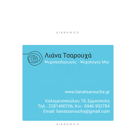
Στον Α.Ο. Θήρας η Μαριάννα Καλαπίδα
2 ώρες 54 λεπτά πρίν
Ανανέωσε με το Ν.Ο.ΠΕ Ρεθύμνου η Ελένη
Ρούσσου
ΔΙΑΦΉΜΙΣΗ
2 ώρες 59 λεπτά πρίν
ΔΙΑΦΉΜΙΣΗ