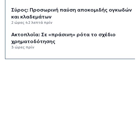
Σύρος: Προσωρινή παύση αποκομιδής ογκωδών
και κλαδεμάτων
2 ώρες 42 λεπτά πρίν
Aκτοπλοΐα: Σε «πράσινη» ρότα το σχέδιο
χρηματοδότησης
3 ώρες πρίν
Αδειοδωρόσημο: Την Παρασκευή η πληρωμή σε
91.455 εργατοτεχνίτες οικοδόμους
3 ώρες 20 λεπτά πρίν
Το εξωτικό φρούτο που καλλιεργείται μόνο σε
ένα ελληνικό νησί
3 ώρες 40 λεπτά πρίν
Ολοκληρώθηκε η αποκατάσταση των
κρηπιδωμάτων στο νέο λιμάνι της Μυκόνου
3 ώρες 54 λεπτά πρίν
Πώς αμείβεται η αργία της 15ης Αυγούστου
4 ώρες 20 λεπτά πρίν