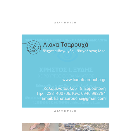
Ο ρόλος της ΕΡΤ στην ανάδειξη της
πολιτιστικής και τουριστικής ταυτότητας της
Σύρου
ΔΙΑΦΉΜΙΣΗ
4 ώρες 40 λεπτά πρίν
ΔΙΑΦΉΜΙΣΗ