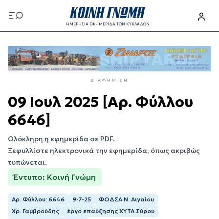
Παράκαμψη
προς
ΗΜΕΡΗΣΙΑ ΕΦΗΜΕΡΙΔΑ ΤΩΝ ΚΥΚΛΑΔΩΝ
το
Παράκαμψη
κυρίως
προς
περιεχόμενο
το
κυρίως
ΔΙΑΦΉΜΙΣΗ
περιεχόμενο
09 Ιουλ 2025 [Αρ. Φύλλου
6646]
Ολόκληρη η εφημερίδα σε PDF.
Ξεφυλλίστε ηλεκτρονικά την εφημερίδα, όπως ακριβώς
τυπώνεται.
Έντυπο: Κοινή Γνώμη
Αρ. Φύλλου: 6646
9-7-25
ΦΟΔΣΑ Ν. Αιγαίου
Χρ. Γαμβρούδης
έργο επαύξησης ΧΥΤΑ Σύρου