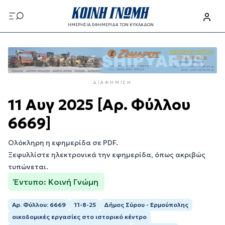
Παράκαμψη
προς
ΗΜΕΡΗΣΙΑ ΕΦΗΜΕΡΙΔΑ ΤΩΝ ΚΥΚΛΑΔΩΝ
το
Παράκαμψη
κυρίως
προς
περιεχόμενο
το
κυρίως
ΔΙΑΦΉΜΙΣΗ
περιεχόμενο
11 Αυγ 2025 [Αρ. Φύλλου
6669]
Ολόκληρη η εφημερίδα σε PDF.
Ξεφυλλίστε ηλεκτρονικά την εφημερίδα, όπως ακριβώς
τυπώνεται.
Έντυπο: Κοινή Γνώμη
Αρ. Φύλλου: 6669
11-8-25
Δήμος Σύρου - Ερμούπολης
οικοδομικές εργασίες στο ιστορικό κέντρο