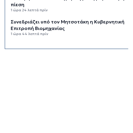
πίεση
1 ώρα 24 λεπτά πρίν
Συνεδριάζει υπό τον Μητσοτάκη η Κυβερνητική
Επιτροπή Βιομηχανίας
1 ώρα 44 λεπτά πρίν
Δεύτερη παρέμβαση ΣτΕ για τις οικοδομικές
άδειες στη Σίφνο
2 ώρες 5 λεπτά πρίν
Καιρός: Μέχρι 35 βαθμούς Κελσίου σήμερα στις
Κυκλάδες
2 ώρες 20 λεπτά πρίν
Διαχωριστικές γραμμές
2 ώρες 31 λεπτά πρίν
Η φωτογραφία της ημέρας
2 ώρες 41 λεπτά πρίν
Στον Α.Ο. Θήρας η Μαριάννα Καλαπίδα
2 ώρες 51 λεπτά πρίν