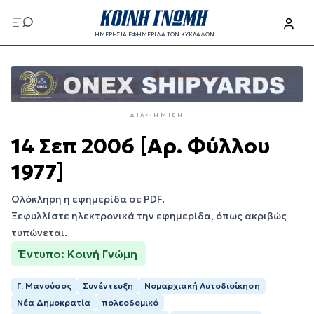
Παράκαμψη
προς
ΗΜΕΡΗΣΙΑ ΕΦΗΜΕΡΙΔΑ ΤΩΝ ΚΥΚΛΑΔΩΝ
το
Παράκαμψη
κυρίως
προς
περιεχόμενο
το
κυρίως
ΔΙΑΦΉΜΙΣΗ
περιεχόμενο
14 Σεπ 2006 [Αρ. Φύλλου
1977]
Ολόκληρη η εφημερίδα σε PDF.
Ξεφυλλίστε ηλεκτρονικά την εφημερίδα, όπως ακριβώς
τυπώνεται.
Έντυπο: Κοινή Γνώμη
Γ. Μανούσος
Συνέντευξη
Νομαρχιακή Αυτοδιοίκηση
Νέα Δημοκρατία
πολεοδομικό