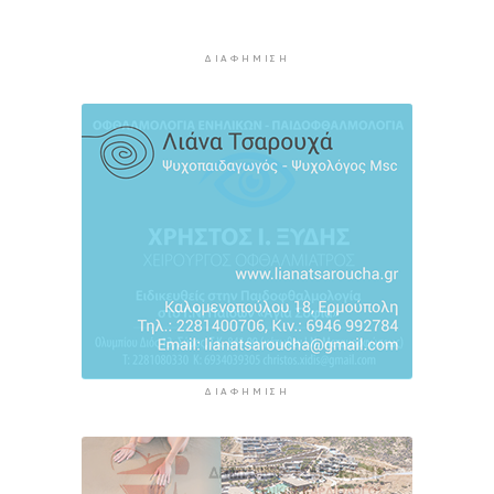
Ανανέωσε με το Ν.Ο.ΠΕ Ρεθύμνου η Ελένη
Ρούσσου
ΔΙΑΦΉΜΙΣΗ
2 ώρες 56 λεπτά πρίν
ΔΙΑΦΉΜΙΣΗ