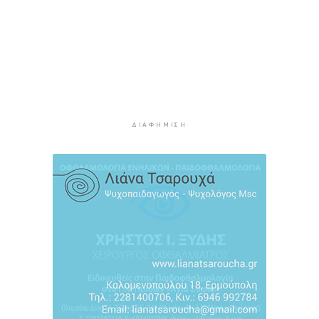
4 ώρες 35 λεπτά πρίν
Σύρος: Σπουδαίες εμφανίσεις για τον Όμιλο
Αντισφαίρισης στο Πανελλήνιο Πρωτάθλημα
5 ώρες 1 λεπτό πρίν
Παγκόσμιο Κ20: “Ασημένια” η Ιουλιάννα
Ρούσσου στα 800μ.
5 ώρες 31 λεπτά πρίν
ΔΙΑΦΉΜΙΣΗ
Πάρος: Κλειστό σήμερα το beach bar όπου
πνίγηκε ο 4χρονος
6 ώρες 7 λεπτά πρίν