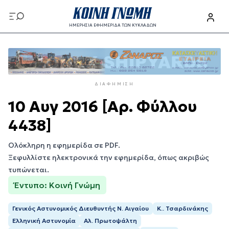
Παράκαμψη
προς
ΗΜΕΡΗΣΙΑ ΕΦΗΜΕΡΙΔΑ ΤΩΝ ΚΥΚΛΑΔΩΝ
το
Παράκαμψη
κυρίως
προς
περιεχόμενο
το
κυρίως
ΔΙΑΦΉΜΙΣΗ
περιεχόμενο
10 Αυγ 2016 [Αρ. Φύλλου
4438]
Ολόκληρη η εφημερίδα σε PDF.
Ξεφυλλίστε ηλεκτρονικά την εφημερίδα, όπως ακριβώς
τυπώνεται.
Έντυπο: Κοινή Γνώμη
Γενικός Αστυνομικός Διευθυντής Ν. Αιγαίου
Κ.. Τσαρδινάκης
Ελληνική Αστυνομία
Αλ. Πρωτοψάλτη