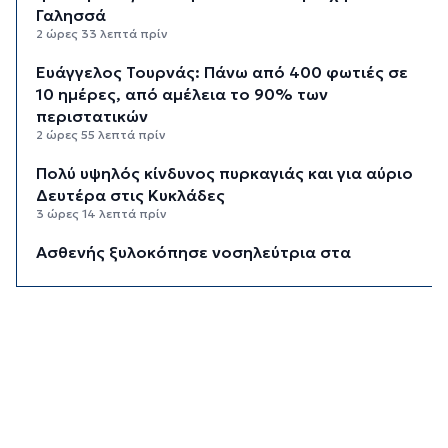
Γαλησσά
2 ώρες 33 λεπτά πρίν
Ευάγγελος Τουρνάς: Πάνω από 400 φωτιές σε
10 ημέρες, από αμέλεια το 90% των
περιστατικών
2 ώρες 55 λεπτά πρίν
Πολύ υψηλός κίνδυνος πυρκαγιάς και για αύριο
Δευτέρα στις Κυκλάδες
3 ώρες 14 λεπτά πρίν
Ασθενής ξυλοκόπησε νοσηλεύτρια στα
Επείγοντα του Ερυθρού Σταυρού
3 ώρες 25 λεπτά πρίν
Τουρισμός για Όλους 2026: Σήμερα οι αιτήσεις
για ΑΦΜ που λήγουν σε 9 ή 0
4 ώρες πρίν
Μήλος: Ελικόπτερο “πάρκαρε” στο Σαρακήνικο
για να κάνουν μπάνιο οι επιβάτες του