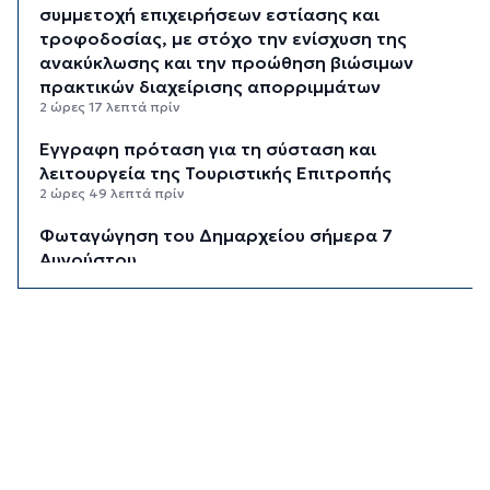
συμμετοχή επιχειρήσεων εστίασης και
τροφοδοσίας, με στόχο την ενίσχυση της
ανακύκλωσης και την προώθηση βιώσιμων
πρακτικών διαχείρισης απορριμμάτων
2 ώρες 17 λεπτά πρίν
Έγγραφη πρόταση για τη σύσταση και
λειτουργεία της Τουριστικής Επιτροπής
2 ώρες 49 λεπτά πρίν
Φωταγώγηση του Δημαρχείου σήμερα 7
Αυγούστου
2 ώρες 52 λεπτά πρίν
Ο Διεθνής Μαραθώνιος Ρόδου και η TUI
συνεχίζουν την εξαιρετικά επιτυχημένη
συνεργασία έως το 2030
3 ώρες 25 λεπτά πρίν
Συνελήφθη 46χρονος αλλοδαπός για λαθραία
καπνικά προϊόντα στη Μύκονο
4 ώρες 1 λεπτό πρίν