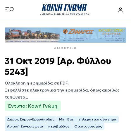
Παράκαμψη
προς
ΗΜΕΡΗΣΙΑ ΕΦΗΜΕΡΙΔΑ ΤΩΝ ΚΥΚΛΑΔΩΝ
το
Παράκαμψη
κυρίως
προς
περιεχόμενο
το
κυρίως
ΔΙΑΦΉΜΙΣΗ
περιεχόμενο
31 Οκτ 2019 [Αρ. Φύλλου
5243]
Ολόκληρη η εφημερίδα σε PDF.
Ξεφυλλίστε ηλεκτρονικά την εφημερίδα, όπως ακριβώς
τυπώνεται.
Έντυπο: Κοινή Γνώμη
Δήμος Σύρου-Ερμούπολης
Mini Bus
τηλεματικό σύστημα
Αστική Συγκοινωνία
περιβάλλον
Οικοτουρισμός