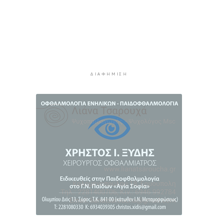
MyCoast: «Σαφάρι» ελέγχων σε πάνω από 300
παραλίες: Έως 73.000 ευρώ τα πρόστιμα
4 ώρες 29 λεπτά πρίν
Γονικές παροχές: Πότε μπορεί να θεωρηθούν
δωρεές και να φορολογηθούν
5 ώρες 7 λεπτά πρίν
ΔΙΑΦΉΜΙΣΗ
Σαφάρι ελέγχων στις παραλίες: Οι περιοχές με
τις περισσότερες καταγγελίες – Πώς τα drones
εντοπίζουν τις αυθαιρεσίες
5 ώρες 41 λεπτά πρίν
Έρευνα ΕΟΤ: Η Ελλάδα στις κορυφαίες επιλογές
των Ευρώπαίων ταξιδιωτών
5 ώρες 43 λεπτά πρίν