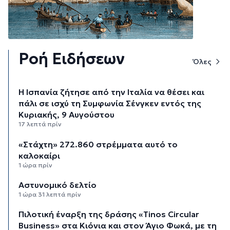
Ροή Ειδήσεων
Όλες
H Ισπανία ζήτησε από την Ιταλία να θέσει και
πάλι σε ισχύ τη Συμφωνία Σένγκεν εντός της
Κυριακής, 9 Αυγούστου
17 λεπτά πρίν
«Στάχτη» 272.860 στρέμματα αυτό το
καλοκαίρι
1 ώρα πρίν
Αστυνομικό δελτίο
1 ώρα 31 λεπτά πρίν
Πιλοτική έναρξη της δράσης «Tinos Circular
Business» στα Κιόνια και στον Άγιο Φωκά, με τη