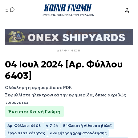
Παράκαμψη
προς
ΗΜΕΡΗΣΙΑ ΕΦΗΜΕΡΙΔΑ ΤΩΝ ΚΥΚΛΑΔΩΝ
το
Παράκαμψη
κυρίως
προς
περιεχόμενο
το
κυρίως
ΔΙΑΦΉΜΙΣΗ
περιεχόμενο
04 Ιουλ 2024 [Αρ. Φύλλου
6403]
Ολόκληρη η εφημερίδα σε PDF.
Ξεφυλλίστε ηλεκτρονικά την εφημερίδα, όπως ακριβώς
τυπώνεται.
Έντυπο: Κοινή Γνώμη
Αρ. Φύλλου: 6403
4-7-24
Β' Κλειστή Αίθουσα βόλεϊ
έργο στατικότητας
αναζήτηση χρηματοδότησης