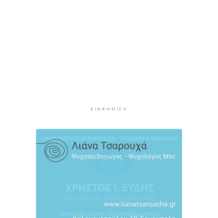
3 ώρες 41 λεπτά πρίν
Πώς αμείβεται η αργία της 15ης Αυγούστου
4 ώρες 7 λεπτά πρίν
Ο ρόλος της ΕΡΤ στην ανάδειξη της
πολιτιστικής και τουριστικής ταυτότητας της
Σύρου
4 ώρες 27 λεπτά πρίν
Περιπέτεια για πέντε επιβάτες ιστιοφόρου
ανοιχτά της Σερίφου
ΔΙΑΦΉΜΙΣΗ
4 ώρες 48 λεπτά πρίν