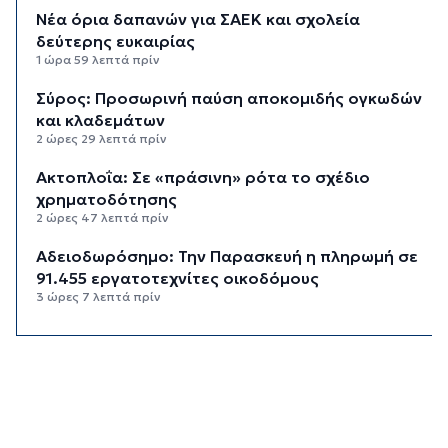
Νέα όρια δαπανών για ΣΑΕΚ και σχολεία
δεύτερης ευκαιρίας
1 ώρα 59 λεπτά πρίν
Σύρος: Προσωρινή παύση αποκομιδής ογκωδών
και κλαδεμάτων
2 ώρες 29 λεπτά πρίν
Aκτοπλοΐα: Σε «πράσινη» ρότα το σχέδιο
χρηματοδότησης
2 ώρες 47 λεπτά πρίν
Αδειοδωρόσημο: Την Παρασκευή η πληρωμή σε
91.455 εργατοτεχνίτες οικοδόμους
3 ώρες 7 λεπτά πρίν
Το εξωτικό φρούτο που καλλιεργείται μόνο σε
ένα ελληνικό νησί
3 ώρες 27 λεπτά πρίν
Ολοκληρώθηκε η αποκατάσταση των
κρηπιδωμάτων στο νέο λιμάνι της Μυκόνου