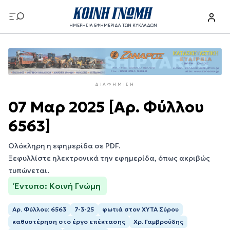
Παράκαμψη
προς
ΗΜΕΡΗΣΙΑ ΕΦΗΜΕΡΙΔΑ ΤΩΝ ΚΥΚΛΑΔΩΝ
το
Παράκαμψη
κυρίως
προς
περιεχόμενο
το
κυρίως
ΔΙΑΦΉΜΙΣΗ
περιεχόμενο
07 Μαρ 2025 [Αρ. Φύλλου
6563]
Ολόκληρη η εφημερίδα σε PDF.
Ξεφυλλίστε ηλεκτρονικά την εφημερίδα, όπως ακριβώς
τυπώνεται.
Έντυπο: Κοινή Γνώμη
Αρ. Φύλλου: 6563
7-3-25
φωτιά στον ΧΥΤΑ Σύρου
καθυστέρηση στο έργο επέκτασης
Χρ. Γαμβρούδης