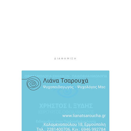
46χρονη που κατηγορείται για την επίθεση –
Πέρασε τη νύχτα στη ΓΑΔΑ
4 ώρες 33 λεπτά πρίν
Χρηματιστήριο: Αυτά είναι τα πιο «εμπορικά»
χαρτιά της Αθήνας
5 ώρες 5 λεπτά πρίν
Καιρός: Ηλιοφάνεια και θερμοκρασία έως 38
βαθμούς Κελσίου
ΔΙΑΦΉΜΙΣΗ
5 ώρες 41 λεπτά πρίν
Ερμούπολιν! Η ιστορία ζωντανεύει
5 ώρες 51 λεπτά πρίν