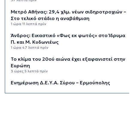
Μετρό Αθήνας: 29,4 χλμ. νέων σιδηροτροχιών –
Στο τελικό στάδιο η αναβάθμιση
1 ώρα 11 λεπτά πρίν
Άνδρος: Εικαστικό «Φως εκ φωτός» στο Ίδρυμα
Π. και Μ. Κυδωνιέως
1 ώρα 47 λεπτά πρίν
Το κλίμα του 20ού αιώνα έχει εξαφανιστεί στην
Ευρώπη
3 ώρες 5 λεπτά πρίν
Ενημέρωση Δ.Ε.Υ.Α. Σύρου – Ερμούπολης
3 ώρες 33 λεπτά πρίν
«Στέρεψε» η αγορά από πινακίδες
κυκλοφορίας: Χιλιάδες αυτοκίνητα παραμένουν
αταξινόμητα - Λύση αναζητά το υπουργείο
4 ώρες πρίν
Υπόθεση Marfin: Στον εισαγγελέα σήμερα η