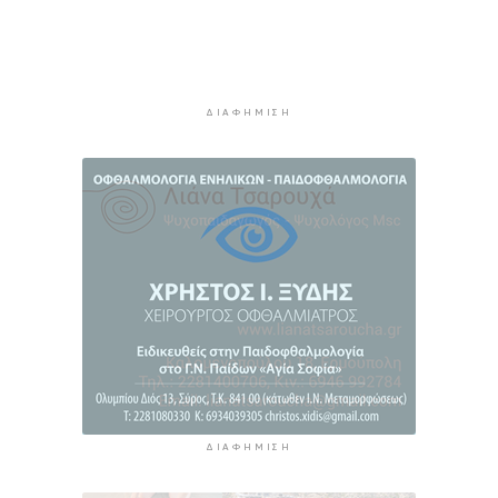
από 56.000 επιβάτες αναχωρούν σήμερα από
τα λιμάνια της Αττικής
4 ώρες 15 λεπτά πρίν
Σαντορίνη: Συνελήφθη 18χρονος για κατοχή
ΔΙΑΦΉΜΙΣΗ
ναρκωτικών
4 ώρες 40 λεπτά πρίν
Βρέθηκε σορός σε σπηλιά στον Λυκαβηττό
κοντά στο εκκλησάκι των Αγίων Ισιδώρων
5 ώρες 1 λεπτό πρίν
ΔΙΑΦΉΜΙΣΗ