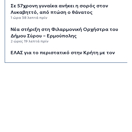
Σε 57χρονη γυναίκα ανήκει η σορός στον
Λυκαβηττό, από πτώση ο θάνατος
1 ώρα 38 λεπτά πρίν
Νέα στήριξη στη Φιλαρμονική Ορχήστρα του
Δήμου Σύρου – Ερμούπολης
2 ώρες 19 λεπτά πρίν
ΕΛΑΣ για το περιστατικό στην Κρήτη με τον
τουρίστα: Δεν προκύπτει προσέγγιση ανήλικης
έναντι αμοιβής
2 ώρες 40 λεπτά πρίν
Κυκλάδες: Πολύ υψηλός κίνδυνος πυρκαγιάς για
αύριο Κυριακή
3 ώρες 21 λεπτά πρίν
8χρονος τραυματίστηκε στο κεφάλι μετά από
βουτιά σε παραλία της Χαλκιδικής
3 ώρες 40 λεπτά πρίν
Κορυφώνεται η έξοδος του Αυγούστου – Πάνω