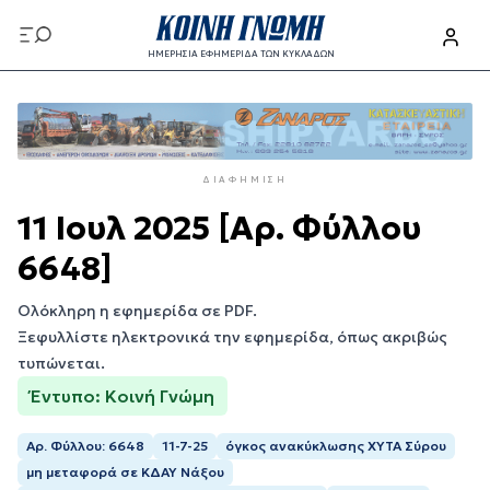
Παράκαμψη
προς
ΗΜΕΡΗΣΙΑ ΕΦΗΜΕΡΙΔΑ ΤΩΝ ΚΥΚΛΑΔΩΝ
το
Παράκαμψη
κυρίως
προς
περιεχόμενο
το
κυρίως
ΔΙΑΦΉΜΙΣΗ
περιεχόμενο
11 Ιουλ 2025 [Αρ. Φύλλου
6648]
Ολόκληρη η εφημερίδα σε PDF.
Ξεφυλλίστε ηλεκτρονικά την εφημερίδα, όπως ακριβώς
τυπώνεται.
Έντυπο: Κοινή Γνώμη
Αρ. Φύλλου: 6648
11-7-25
όγκος ανακύκλωσης ΧΥΤΑ Σύρου
μη μεταφορά σε ΚΔΑΥ Νάξου