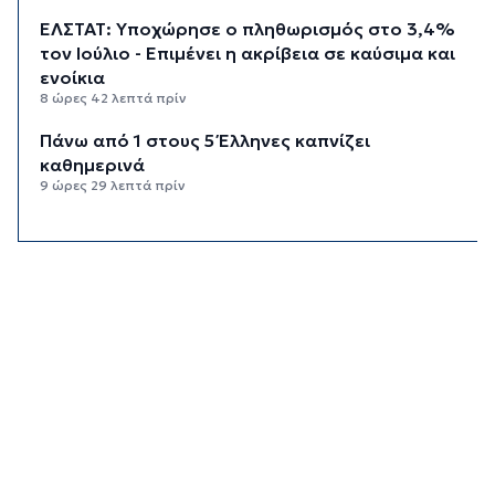
ΕΛΣΤΑΤ: Υποχώρησε ο πληθωρισμός στο 3,4%
τον Ιούλιο - Επιμένει η ακρίβεια σε καύσιμα και
ενοίκια
8 ώρες 42 λεπτά πρίν
Πάνω από 1 στους 5 Έλληνες καπνίζει
καθημερινά
9 ώρες 29 λεπτά πρίν
Αγρότες: Η νέα αίτηση ενίσχυσης 2026 στο
myAGRO, οι αλλαγές και οι προθεσμίες
10 ώρες 12 λεπτά πρίν
Κόλαφος ΟΟΣΑ: Στην τελευταία θέση η Ελλάδα
για το πραγματικό διαθέσιμο εισόδημα των
νοικοκυριών
11 ώρες 2 λεπτά πρίν
Κορυφώνεται η έξοδος των αδειούχων ενόψει
15αύγουστου: Γεμάτα πλοία, λεωφορεία και
ουρές χιλιομέτρων στα σύνορα