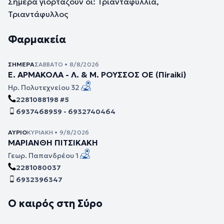
Σήμερα γιορτάζουν οι: Τριανταφυλλιά,
Τριαντάφυλλος
Φαρμακεία
ΣΉΜΕΡΑ
ΣΆΒΒΑΤΟ • 8/8/2026
Ε. ΑΡΜΑΚΟΛΑ - Λ. & Μ. ΡΟΥΣΣΟΣ ΟΕ (Πiraiki)
Ηρ. Πολυτεχνείου 32
2281088198 #5
6937468959 - 6932740464
ΑΎΡΙΟ
ΚΥΡΙΑΚΉ • 9/8/2026
ΜΑΡΙΑΝΘΗ ΠΙΤΣΙΚΑΚΗ
Γεωρ. Παπανδρέου 1
2281080037
6932396347
Ο καιρός στη Σύρο