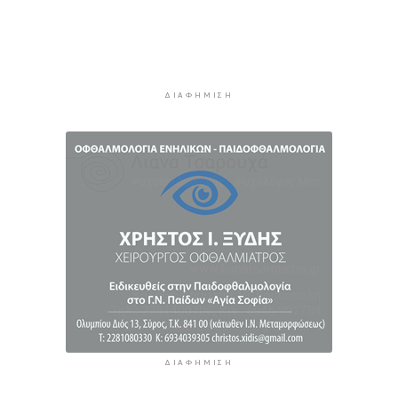
11 ώρες 38 λεπτά πρίν
Η αγγλική ομοσπονδία καταργεί τα τσιμεντένια
προστατευτικά γύρω από τον αγωνιστικό χώρο
μετά τον θάνατο ποδοσφαιριστή
12 ώρες 23 λεπτά πρίν
ΔΙΑΦΉΜΙΣΗ
Ο Γιώργος Νταλάρας έρχεται στη Σύρο με το
«Ρεμπέτικο»
13 ώρες 25 λεπτά πρίν
Η πρόεδρος της νορβηγικής ομοσπονδίας καλεί
τον Ινφαντίνο να παραιτηθεί από τη FIFA
13 ώρες 28 λεπτά πρίν
ΔΙΑΦΉΜΙΣΗ