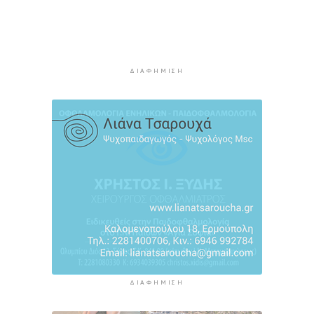
χαρτιά της Αθήνας
5 ώρες 19 λεπτά πρίν
Καιρός: Ηλιοφάνεια και θερμοκρασία έως 38
βαθμούς Κελσίου
ΔΙΑΦΉΜΙΣΗ
5 ώρες 55 λεπτά πρίν
Ερμούπολιν! Η ιστορία ζωντανεύει
6 ώρες 5 λεπτά πρίν
ΔΙΑΦΉΜΙΣΗ