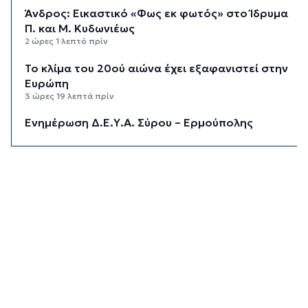
Άνδρος: Εικαστικό «Φως εκ φωτός» στο Ίδρυμα
Π. και Μ. Κυδωνιέως
2 ώρες 1 λεπτό πρίν
Το κλίμα του 20ού αιώνα έχει εξαφανιστεί στην
Ευρώπη
3 ώρες 19 λεπτά πρίν
Ενημέρωση Δ.Ε.Υ.Α. Σύρου – Ερμούπολης
3 ώρες 47 λεπτά πρίν
«Στέρεψε» η αγορά από πινακίδες
κυκλοφορίας: Χιλιάδες αυτοκίνητα παραμένουν
αταξινόμητα - Λύση αναζητά το υπουργείο
4 ώρες 14 λεπτά πρίν
Υπόθεση Marfin: Στον εισαγγελέα σήμερα η
46χρονη που κατηγορείται για την επίθεση –
Πέρασε τη νύχτα στη ΓΑΔΑ
4 ώρες 47 λεπτά πρίν
Χρηματιστήριο: Αυτά είναι τα πιο «εμπορικά»