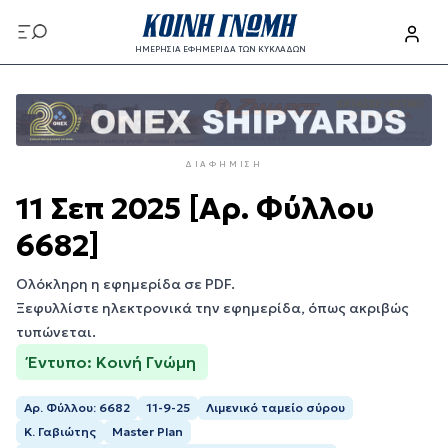
Παράκαμψη
προς
ΗΜΕΡΗΣΙΑ ΕΦΗΜΕΡΙΔΑ ΤΩΝ ΚΥΚΛΑΔΩΝ
το
Παράκαμψη
κυρίως
προς
περιεχόμενο
το
κυρίως
ΔΙΑΦΉΜΙΣΗ
περιεχόμενο
11 Σεπ 2025 [Αρ. Φύλλου
6682]
Ολόκληρη η εφημερίδα σε PDF.
Ξεφυλλίστε ηλεκτρονικά την εφημερίδα, όπως ακριβώς
τυπώνεται.
Έντυπο: Κοινή Γνώμη
Αρ. Φύλλου: 6682
11-9-25
Λιμενικό ταμείο σύρου
Κ. Γαβιώτης
Master Plan