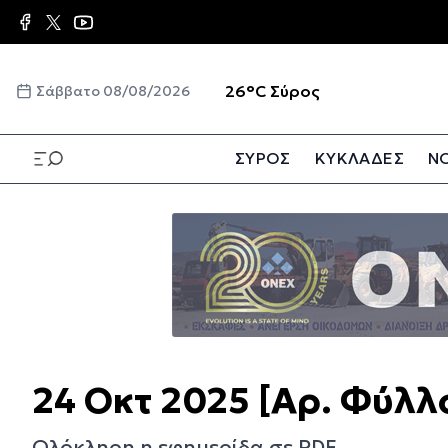
Παράκαμψη
προς
το
κυρίως
☀️
26°C
Σύρος
Σάββατο 08/08/2026
περιεχόμενο
ΣΥΡΟΣ
ΚΥΚΛΑΔΕΣ
ΝΟ
Παράκαμψη
προς
το
κυρίως
περιεχόμενο
24 Οκτ 2025 [Αρ. Φύλλ
Ολόκληρη η εφημερίδα σε PDF.