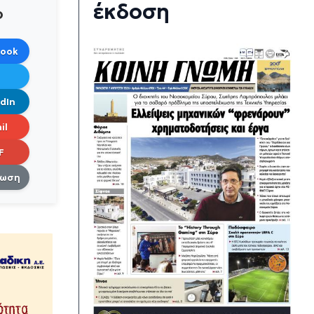
έκδοση
ο
book
dIn
il
F
πωση