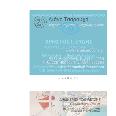
Σύρος: Σοβαρό τροχαίο ατύχημα
στο λιμάνι της Ερμούπολης
10 ώρες 53 λεπτά πρίν
ΔΥΠΑ: 8.000 νέες θέσεις
εργασίας για ανέργους 55+ - Πώς
θα πάρετε τα ένσημα για σύνταξη
11 ώρες πρίν
ΕΛΣΤΑΤ: Υποχώρησε ο
πληθωρισμός στο 3,4% τον
Ιούλιο - Επιμένει η ακρίβεια σε
καύσιμα και ενοίκια
11 ώρες 24 λεπτά πρίν
ΔΙΑΦΉΜΙΣΗ