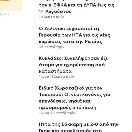
τον e-ΕΦΚΑ και τη ΔΥΠΑ έως τις
14 Αυγούστου
ΜΙΣΗ
10 λεπτά πρίν
Ο Ζελένσκι ευχαριστεί τη
Γερουσία των ΗΠΑ για τις νέες
κυρώσεις κατά της Ρωσίας
36 λεπτά πρίν
Κυκλάδες: Συνελήφθησαν έξι
άτομα για ηχορύπανση από
καταστήματα
1 ώρα 11 λεπτά πρίν
Ειδικό Χωροταξικό για τον
Τουρισμό: Οι νέοι κανόνες για
επενδύσεις, νησιά και
προορισμούς υπό πίεση
1 ώρα 35 λεπτά πρίν
Ήττα της Σάκκαρη με 2-0 από την
Γκοφ και αποκλεισμός στο