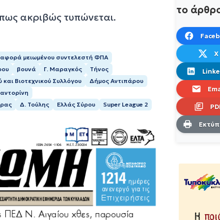
το άρθρ
όπως ακριβώς τυπώνεται.
Face
X
αφορά μειωμένου συντελεστή ΦΠΑ
ρου
βουνά
Γ. Μαραγκός
Τήνος
Linke
και Βιοτεχνικού Συλλόγου
Δήμος Αντιπάρου
Ema
αντορίνη
ήρας
Δ. Τούλης
Ελλάς Σύρου
Super League 2
PD
Εκτύ