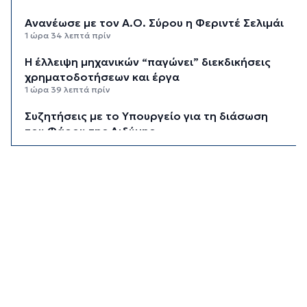
Ανανέωσε με τον Α.Ο. Σύρου η Φεριντέ Σελιμάι
1 ώρα 34 λεπτά πρίν
Η έλλειψη μηχανικών “παγώνει” διεκδικήσεις
χρηματοδοτήσεων και έργα
1 ώρα 39 λεπτά πρίν
Συζητήσεις με το Υπουργείο για τη διάσωση
του Φάρου της Διδύμης
1 ώρα 44 λεπτά πρίν
Οριστικά στον Δήμο Σίφνου οι αθλητικές
εγκαταστάσεις της "Μαρούσας"
1 ώρα 49 λεπτά πρίν
Μια καινοτόμος εκπαιδευτική δράση που
συνδυάζει την ιστορία με την τεχνολογία
1 ώρα 54 λεπτά πρίν
Σχολή προπονητών UEFA C στη Σύρο
1 ώρα 59 λεπτά πρίν