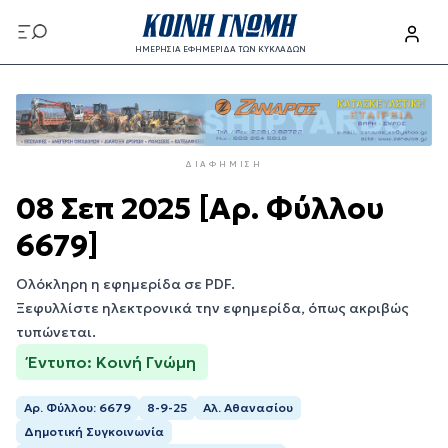
Παράκαμψη
προς
ΗΜΕΡΗΣΙΑ ΕΦΗΜΕΡΙΔΑ ΤΩΝ ΚΥΚΛΑΔΩΝ
το
Παράκαμψη
κυρίως
προς
περιεχόμενο
το
κυρίως
ΔΙΑΦΉΜΙΣΗ
περιεχόμενο
08 Σεπ 2025 [Αρ. Φύλλου
6679]
Ολόκληρη η εφημερίδα σε PDF.
Ξεφυλλίστε ηλεκτρονικά την εφημερίδα, όπως ακριβώς
τυπώνεται.
Έντυπο: Κοινή Γνώμη
Αρ. Φύλλου: 6679
8-9-25
Αλ. Αθανασίου
Δημοτική Συγκοινωνία