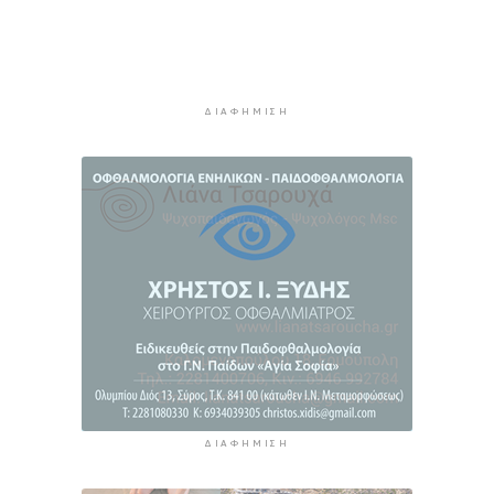
Πιλοτικό πρόγραμμα στην Τήνο για
περισσότερη ανακύκλωση στις επιχειρήσεις
2 ώρες 4 λεπτά πρίν
ΔΙΑΦΉΜΙΣΗ
ΔΙΑΦΉΜΙΣΗ