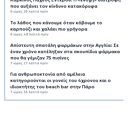
που αυξάνει τον κίνδυνο κατακόρυφα
6 ώρες 26 λεπτά πρίν
Το λάθος που κάνουμε όταν κόβουμε το
καρπούζι και χαλάει πιο γρήγορα
6 ώρες 48 λεπτά πρίν
Απίστευτη σπατάλη φαρμάκων στην Αγγλία: Σε
έναν χρόνο κατέληξαν στα σκουπίδια φάρμακα
που θα γέμιζαν 75 πισίνες
7 ώρες 27 λεπτά πρίν
Για ανθρωποκτονία από αμέλεια
κατηγορούνται οι γονείς του 4χρονου και ο
ιδιοκτήτης του beach bar στην Πάρο
7 ώρες 35 λεπτά πρίν
Kαύσωνας: Ένας καθηγητής δίνει συμβουλές για
να μην εξαντληθούμε από τη ζέστη
7 ώρες 49 λεπτά πρίν
Στουρνάρας στη Handelsblatt: Ευπρόσδεκτες