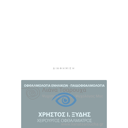
οι ξένες συμμετοχές στις ελληνικές τράπεζες
8 ώρες 26 λεπτά πρίν
Χοληστερόλη: Πέντε κινήσεις ματ για να την
ρίξετε χαμηλά
8 ώρες 49 λεπτά πρίν
Προληπτική ανάκληση παρτίδας μαρμελάδας
φράουλα
8 ώρες 57 λεπτά πρίν
Προσάραξη ιστιοφόρου στη Νάξο
ΔΙΑΦΉΜΙΣΗ
9 ώρες 19 λεπτά πρίν
Στις 2 Σεπτεμβρίου η παρουσίαση του
οικονομικού προγράμματος της ΕΛ.Α.Σ. στη
Θεσσαλονίκη
9 ώρες 23 λεπτά πρίν