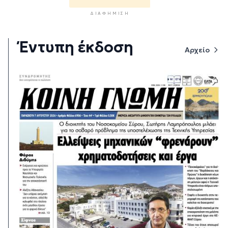
ΔΙΑΦΉΜΙΣΗ
Έντυπη έκδοση
Αρχείο