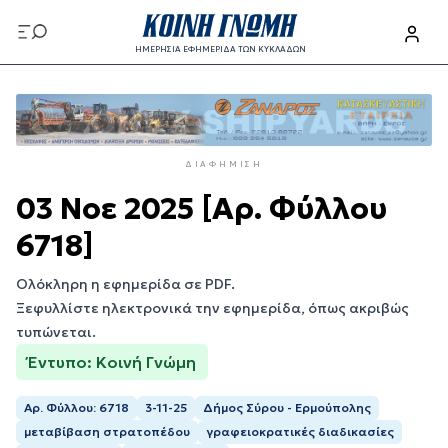
Παράκαμψη
προς
ΗΜΕΡΗΣΙΑ ΕΦΗΜΕΡΙΔΑ ΤΩΝ ΚΥΚΛΑΔΩΝ
το
Παράκαμψη
κυρίως
προς
περιεχόμενο
το
κυρίως
ΔΙΑΦΉΜΙΣΗ
περιεχόμενο
03 Νοε 2025 [Αρ. Φύλλου
6718]
Ολόκληρη η εφημερίδα σε PDF.
Ξεφυλλίστε ηλεκτρονικά την εφημερίδα, όπως ακριβώς
τυπώνεται.
Έντυπο: Κοινή Γνώμη
Αρ. Φύλλου: 6718
3-11-25
Δήμος Σύρου - Ερμούπολης
μεταβίβαση στρατοπέδου
γραφειοκρατικές διαδικασίες