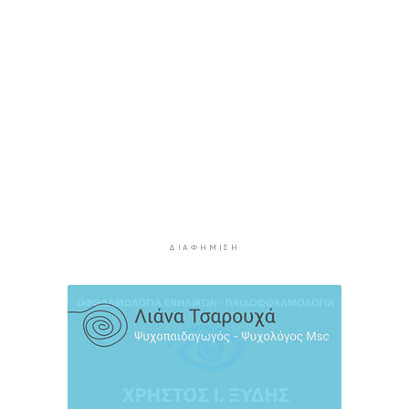
παραλάβετε
2 ώρες 36 λεπτά πρίν
Μεταβιβάσεις: Από ελεγκτικό κόσκινο χιλιάδες
συμβόλαια για το πιστοποιητικό ΕΝΦΙΑ
2 ώρες 56 λεπτά πρίν
Συνελήφθη αστυνομικός στη Μύκονο για
επικίνδυνη οδήγηση και απείθεια
3 ώρες 17 λεπτά πρίν
Εντοπίστηκαν 40 μετανάστες νότια της
Ιεράπετρας
3 ώρες 36 λεπτά πρίν
ΔΙΑΦΉΜΙΣΗ
Ακρίβεια: Αυξάνεται ο κίνδυνος νέων
ανατιμήσεων - Οι κατηγορίες με τη μεγαλύτερη
πίεση
3 ώρες 56 λεπτά πρίν