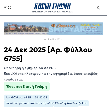
Παράκαμψη
προς
ΗΜΕΡΗΣΙΑ ΕΦΗΜΕΡΙΔΑ ΤΩΝ ΚΥΚΛΑΔΩΝ
το
Παράκαμψη
κυρίως
προς
περιεχόμενο
το
κυρίως
ΔΙΑΦΉΜΙΣΗ
περιεχόμενο
24 Δεκ 2025 [Αρ. Φύλλου
6755]
Ολόκληρη η εφημερίδα σε PDF.
Ξεφυλλίστε ηλεκτρονικά την εφημερίδα, όπως ακριβώς
τυπώνεται.
Έντυπο: Κοινή Γνώμη
Αρ. Φύλλου: 6755
24-12-25
σενάριο μετονομασίας της οδού Ελευθερίου Βενιζέλου