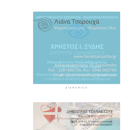
τη στέγαση των εκπαιδευτικών
7 ώρες 43 λεπτά πρίν
Πάνω από 90 ειδικότητες και 860
τμήματα στις δημόσιες ΣΑΕΚ
8 ώρες 13 λεπτά πρίν
Αυξήθηκαν οι Έλληνες που
αποφάσισαν να διακόψουν το
κάπνισμα
8 ώρες 43 λεπτά πρίν
ΔΙΑΦΉΜΙΣΗ