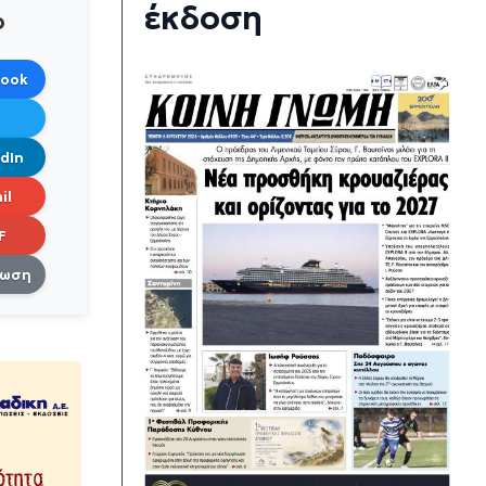
έκδοση
ο
book
dIn
il
F
πωση