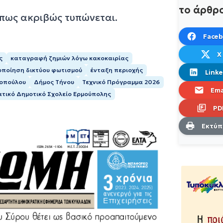
το άρθρ
όπως ακριβώς τυπώνεται.
Face
X
ς
καταγραφή ζημιών λόγω κακοκαιρίας
οποίηση δικτύου φωτισμού
ένταξη περιοχής
Linke
ροπούλου
Δήμος Τήνου
Τεχνικό Πρόγραμμα 2026
Ema
ατικό Δημοτικό Σχολείο Ερμούπολης
PD
Εκτύ