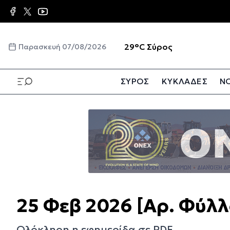
Παράκαμψη
προς
το
κυρίως
☀️
29°C
Σύρος
Παρασκευή 07/08/2026
περιεχόμενο
ΣΥΡΟΣ
ΚΥΚΛΑΔΕΣ
ΝΟ
Παράκαμψη
προς
το
κυρίως
περιεχόμενο
25 Φεβ 2026 [Αρ. Φύλλ
Ολόκληρη η εφημερίδα σε PDF.