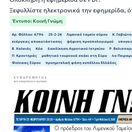
Ξεφυλλίστε ηλεκτρονικά την εφημερίδα, 
Έντυπο: Κοινή Γνώμη
Αρ. Φύλλου: 6794
25-2-26
Λιμενικό ταμείο σύρου
Κ. Γαβιώτη
ενέργειες αποκατάστασης
ψήφιση προϋπολογισμού
υπογει
Β. Χαλκιάς
Κέα
διεκδίκηση Αγροτικού Ιατρείου
Ρ. Βελισσα
Π. Κροντηράς
μαθητικό τουρνουά σκάκι στη Σύρο
4ο Πειραμ
Φοίνικας Σύρου
προημιτελική φάση κυπέλλου Ελλάδος