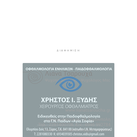
3 ώρες 41 λεπτά πρίν
Πάρος: Κλειστό σήμερα το beach bar όπου
πνίγηκε ο 4χρονος
4 ώρες 16 λεπτά πρίν
Ιδιαίτερα αυξημένη η επιβατική κίνηση και
σήμερα στο λιμάνι του Πειραιά
ΔΙΑΦΉΜΙΣΗ
4 ώρες 51 λεπτά πρίν
Πυρκαγιές: Τι πρέπει να κάνουν οι ταξιδιώτες
που έχουν προγραμματίσει διακοπές σε
πληγείσες περιοχές
5 ώρες 19 λεπτά πρίν