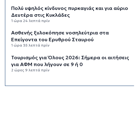
Πολύ υψηλός κίνδυνος πυρκαγιάς και για αύριο
Δευτέρα στις Κυκλάδες
1 ώρα 24 λεπτά πρίν
Ασθενής ξυλοκόπησε νοσηλεύτρια στα
Επείγοντα του Ερυθρού Σταυρού
1 ώρα 35 λεπτά πρίν
Τουρισμός για Όλους 2026: Σήμερα οι αιτήσεις
για ΑΦΜ που λήγουν σε 9 ή 0
2 ώρες 9 λεπτά πρίν
Μήλος: Ελικόπτερο “πάρκαρε” στο Σαρακήνικο
για να κάνουν μπάνιο οι επιβάτες του
2 ώρες 44 λεπτά πρίν
Σύρος: Σπουδαίες εμφανίσεις για τον Όμιλο
Αντισφαίρισης στο Πανελλήνιο Πρωτάθλημα
3 ώρες 10 λεπτά πρίν
Παγκόσμιο Κ20: “Ασημένια” η Ιουλιάννα
Ρούσσου στα 800μ.