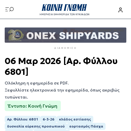
Παράκαμψη
προς
ΗΜΕΡΗΣΙΑ ΕΦΗΜΕΡΙΔΑ ΤΩΝ ΚΥΚΛΑΔΩΝ
το
Παράκαμψη
κυρίως
προς
περιεχόμενο
το
κυρίως
ΔΙΑΦΉΜΙΣΗ
περιεχόμενο
06 Μαρ 2026 [Αρ. Φύλλου
6801]
Ολόκληρη η εφημερίδα σε PDF.
Ξεφυλλίστε ηλεκτρονικά την εφημερίδα, όπως ακριβώς
τυπώνεται.
Έντυπο: Κοινή Γνώμη
Αρ. Φύλλου: 6801
6-3-26
κλάδος εστίασης
δυσκολία εύρεσης προσωπικού
εορτασμός Πάσχα