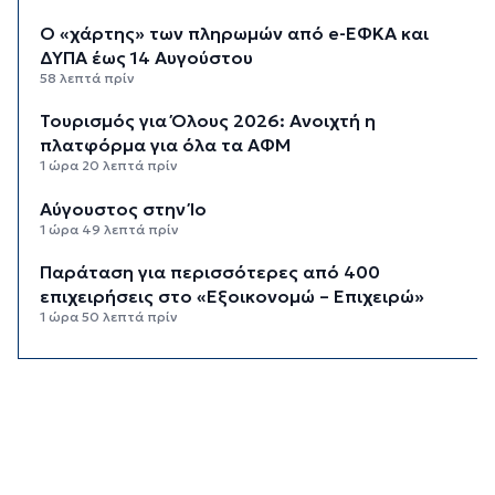
Ο «χάρτης» των πληρωμών από e-ΕΦΚΑ και
ΔΥΠΑ έως 14 Αυγούστου
58 λεπτά πρίν
Τουρισμός για Όλους 2026: Ανοιχτή η
πλατφόρμα για όλα τα ΑΦΜ
1 ώρα 20 λεπτά πρίν
Αύγουστος στην Ίο
1 ώρα 49 λεπτά πρίν
Παράταση για περισσότερες από 400
επιχειρήσεις στο «Εξοικονομώ – Επιχειρώ»
1 ώρα 50 λεπτά πρίν
Μήλος: Εισαγγελική παρέμβαση για την
προσγείωση ελικοπτέρου στο Σαρακήνικο
2 ώρες 29 λεπτά πρίν
Οι εκδηλώσεις του «Φεστιβάλ Στρογγύλη On
the Road»
2 ώρες 43 λεπτά πρίν