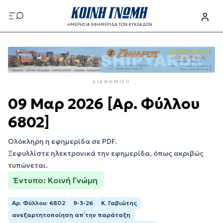
Παράκαμψη
προς
ΗΜΕΡΗΣΙΑ ΕΦΗΜΕΡΙΔΑ ΤΩΝ ΚΥΚΛΑΔΩΝ
το
Παράκαμψη
κυρίως
προς
περιεχόμενο
το
κυρίως
ΔΙΑΦΉΜΙΣΗ
περιεχόμενο
09 Μαρ 2026 [Αρ. Φύλλου
6802]
Ολόκληρη η εφημερίδα σε PDF.
Ξεφυλλίστε ηλεκτρονικά την εφημερίδα, όπως ακριβώς
τυπώνεται.
Έντυπο: Κοινή Γνώμη
Αρ. Φύλλου: 6802
9-3-26
Κ. Γαβιώτης
ανεξαρτητοποίηση απ΄την παράταξη