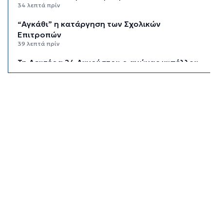
34 λεπτά πρίν
“Αγκάθι” η κατάργηση των Σχολικών
Επιτροπών
39 λεπτά πρίν
Τη Δευτέρα 24 Αυγούστου ο αγώνας κυπέλλου
της Ελλάς
44 λεπτά πρίν
Μπαίνουν οι βάσεις για το νέο Ενιαίο Δημοτικό
Σχολείο στην Κύθνο
49 λεπτά πρίν
Εγκαινιάζεται ένας νέος πολιτιστικός θεσμός
54 λεπτά πρίν
Χωρίς αποκαταστάσεις παρά τη φθορά
59 λεπτά πρίν
Πρεμιέρα με εκτός έδρας ματς για τον ΑΠΑΣ
Νάξου
1 ώρα 4 λεπτά πρίν