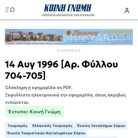
Παράκαμψη
προς
ΗΜΕΡΗΣΙΑ ΕΦΗΜΕΡΙΔΑ ΤΩΝ ΚΥΚΛΑΔΩΝ
το
Παράκαμψη
κυρίως
προς
περιεχόμενο
το
κυρίως
ΔΙΑΦΉΜΙΣΗ
περιεχόμενο
14 Αυγ 1996 [Αρ. Φύλλου
704-705]
Ολόκληρη η εφημερίδα σε PDF.
Ξεφυλλίστε ηλεκτρονικά την εφημερίδα, όπως ακριβώς
τυπώνεται.
Έντυπο: Κοινή Γνώμη
Τουρισμός
Ελληνικός Τουρισμός
Ένωση Ξενοδόχων Σύρου
Ένωση Τουριστικών Καταλυμάτων Σύρου