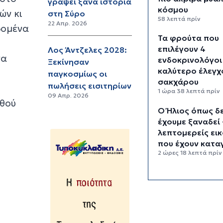
γράψει ξανά ιστορία
κόσμου
ών κι
στη Σύρο
58 λεπτά πρίν
22 Απρ. 2026
δομένα
Τα φρούτα που
επιλέγουν 4
Λος Άντζελες 2028:
να
ενδοκρινολόγοι
Ξεκίνησαν
καλύτερο έλεγχ
παγκοσμίως οι
σακχάρου
πωλήσεις εισιτηρίων
1 ώρα 38 λεπτά πρίν
09 Απρ. 2026
ηθού
Ο Ήλιος όπως δ
έχουμε ξαναδεί 
λεπτομερείς ει
που έχουν κατα
2 ώρες 18 λεπτά πρίν
“Ελευθερία, ασ
και προσωπική
εξέλιξη” - Τι κρ
πίσω από την τ
σόλο ταξιδιών