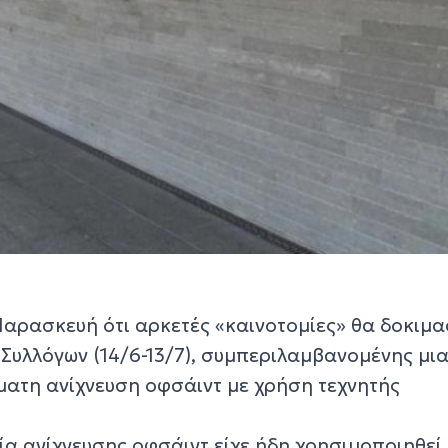
Παρασκευή ότι αρκετές «καινοτομίες» θα δοκιμ
Συλλόγων (14/6-13/7), συμπεριλαμβανομένης μι
ματη ανίχνευση οφσάιντ με χρήση τεχνητής
ία ανίχνευσης οφσάιντ είχε ήδη χρησιμοποιηθεί