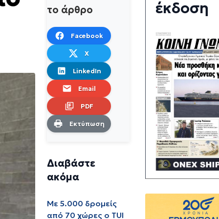
έκδοση
το άρθρο
Facebook
X
LinkedIn
Email
PDF
Εκτύπωση
Διαβάστε
ακόμα
Με 5.000 δρομείς
από 70 χώρες ο TUI