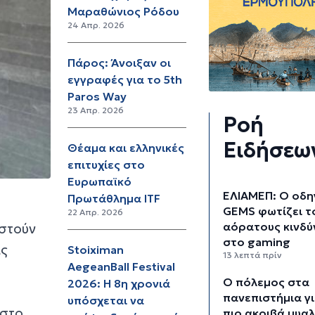
Mαραθώνιος Ρόδου
24 Απρ. 2026
Πάρος: Άνοιξαν οι
εγγραφές για το 5th
Paros Way
23 Απρ. 2026
Ροή
Ειδήσεω
Θέαμα και ελληνικές
επιτυχίες στο
Ευρωπαϊκό
ΕΛΙΑΜΕΠ: Ο οδη
Πρωτάθλημα ITF
GEMS φωτίζει τ
22 Απρ. 2026
αόρατους κινδύ
αστούν
στο gaming
ας
Stoiximan
13 λεπτά πρίν
AegeanBall Festival
Ο πόλεμος στα
2026: Η 8η χρονιά
πανεπιστήμια γι
υπόσχεται να
 στο
πιο ακριβά μυα