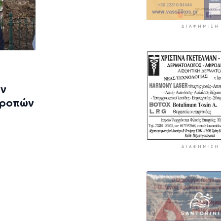
ΔΙΑΦΉΜΙΣΗ
ων
τροπών
ΔΙΑΦΉΜΙΣΗ