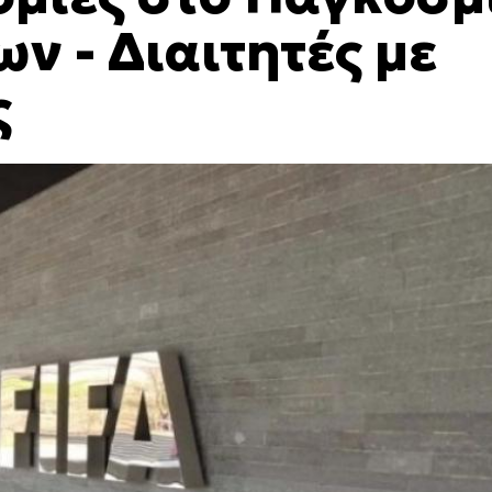
ν - Διαιτητές με
ς