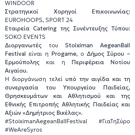
WINDOOR
Στρατηγικοί Χορηγοί Επικοινωνίας:
EUROHOOPS, SPORT 24
Εταιρεία
Catering
της Συνέντευξης Τύπου:
SOKO EVENTS
Διοργανωτές
του
Stoiximan AegeanBall
Festival
είναι η
Progame,
ο
Δήμος Σύρου –
Ερμούπολης
και η
Περιφέρεια Νοτίου
Αιγαίου.
Η διοργάνωση τελεί
υπό την αιγίδα και τη
συνεργασία του Υπουργείου Παιδείας,
Θρησκευμάτων και Αθλητισμού και της
Εθνικής Επιτροπής Αθλητικής Παιδείας και
Αξιών «Δημήτριος Βικέλας».
#StoiximanAegeanBallFestival #ΓιαΤηΣύρο
#WeAreSyros