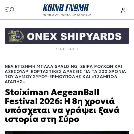
Παράκαμψη
προς
ΗΜΕΡΗΣΙΑ ΕΦΗΜΕΡΙΔΑ ΤΩΝ ΚΥΚΛΑΔΩΝ
το
Παράκαμψη
κυρίως
προς
περιεχόμενο
το
κυρίως
ΔΙΑΦΉΜΙΣΗ
περιεχόμενο
ΝΈΑ ΕΠΊΣΗΜΗ ΜΠΆΛΑ SPALDING, ΣΕΙΡΆ ΡΟΎΧΩΝ ΚΑΙ
ΑΞΕΣΟΥΆΡ, ΕΟΡΤΑΣΤΙΚΈΣ ΔΡΆΣΕΙΣ ΓΙΑ ΤΑ 200 ΧΡΌΝΙΑ
ΤΟΥ ΔΉΜΟΥ ΣΎΡΟΥ-ΕΡΜΟΎΠΟΛΗΣ ΚΑΙ «ΤΖΆΜΠΟΛ
ΑΓΆΠΗΣ»
Stoiximan AegeanBall
Festival 2026: Η 8η χρονιά
υπόσχεται να γράψει ξανά
ιστορία στη Σύρο