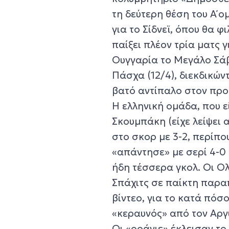
τη δεύτερη θέση του Α΄ 
για το Σίδνεϊ, όπου θα φ
παίξει πλέον τρία ματς γι
Ουγγαρία το Μεγάλο Σάββ
Πάσχα (12/4), διεκδικών
βατό αντίπαλο στον προ
Η ελληνική ομάδα, που 
Σκουμπάκη (είχε λείψει 
στο σκορ με 3-2, περίπο
«απάντησε» με σερί 4-0 
ήδη τέσσερα γκολ. Οι Ο
Σπάχιτς σε παίκτη παρα
βίντεο, για το κατά πόσ
«κεραυνός» από τον Αρ
Οι «οράνιε» έκλεισαν το