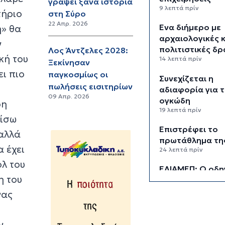
γράψει ξανά ιστορία
9 λεπτά πρίν
τήριο
στη Σύρο
22 Απρ. 2026
Ένα διήμερο με
η» θα
αρχαιολογικές κ
ν
πολιτιστικές δρ
Λος Άντζελες 2028:
κή του
14 λεπτά πρίν
Ξεκίνησαν
ει πιο
παγκοσμίως οι
Συνεχίζεται η
πωλήσεις εισιτηρίων
αδιαφορία για 
09 Απρ. 2026
ογκώδη
ρη
19 λεπτά πρίν
πίσω
Επιστρέφει το
 αλλά
πρωτάθλημα τη
 έχει
24 λεπτά πρίν
ολ του
ΕΛΙΑΜΕΠ: Ο οδη
η του
GEMS φωτίζει τ
αόρατους κινδύ
νας
στο gaming
6 ώρες 42 λεπτά πρί
ν