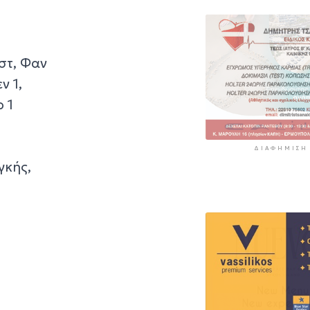
στ, Φαν
ν 1,
 1
ΔΙΑΦΉΜΙΣΗ
γκής,