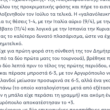
ομίλου της προκριματικής φάσης και πήρε το εισι
ιλοξενηθούν τον Ιούλιο τα τελικά. Η «γαλανόλευκ
α τις θέσεις 1-4, με την Ιταλία αύριο (9/4), με τη
ατο (11/4) και λογικά με την Ισπανία την Κυρια
τας το καλύτερο δυνατό πλασάρισμα, ώστε να έχ
ημιτελικό.
είχε για πρώτη φορά στη σύνθεσή της τον Δημήτ
από τα δύο πρώτα ματς του τουρνουά), βρέθηκε 
υ δύο λεπτά πριν το τέλος της πρώτης περιόδου,
και πέρασε μπροστά 6-3, με τον Αργυρόπουλο να
λλανδοί μείωσαν προσωρινά σε 6-5, αλλά ένα γκ
πάνω (το οποίο καταλογίστηκε μετά από εξέτασ
ον η μπάλα είχε περάσει τη γραμμή) και ακόμη έ
γυρόπουλο αποκατέστησαν το +3.
 ημίχρονο με δύο επιτυχημένες προσπάθειες στο