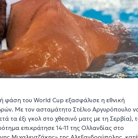
κή φάση του World Cup εξασφάλισε η εθνική
ρών. Με τον ασταμάτητο Στέλιο Αργυρόπουλο ν
τά τα έξι γκολ στο χθεσινό ματς με τη Σερβία), 
ότημα επικράτησε 14-11 της Ολλανδίας στο
νης Μιχαλεντζάκης» της Αλεξανδρούπολης, κατ