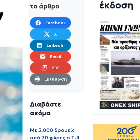
έκδοση
το άρθρο
ν
Facebook
X
LinkedIn
Email
PDF
Εκτύπωση
Διαβάστε
ακόμα
Με 5.000 δρομείς
από 70 χώρες ο TUI