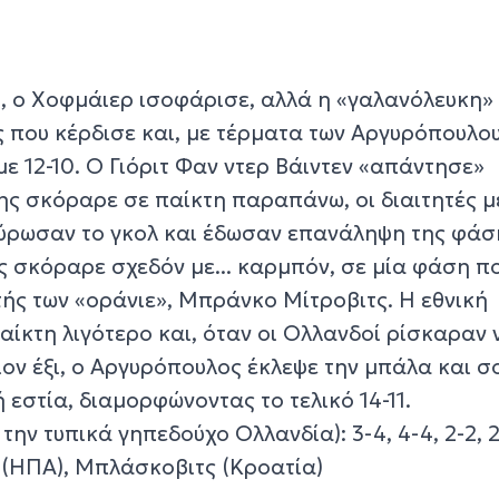
ο, ο Χοφμάιερ ισοφάρισε, αλλά η «γαλανόλευκη»
 που κέρδισε και, με τέρματα των Αργυρόπουλου
ε 12-10. Ο Γιόριτ Φαν ντερ Βάιντεν «απάντησε»
ς σκόραρε σε παίκτη παραπάνω, οι διαιτητές μ
ύρωσαν το γκολ και έδωσαν επανάληψη της φάσ
ς σκόραρε σχεδόν με... καρμπόν, σε μία φάση π
ς των «οράνιε», Μπράνκο Μίτροβιτς. Η εθνική
αίκτη λιγότερο και, όταν οι Ολλανδοί ρίσκαραν 
ίον έξι, ο Αργυρόπουλος έκλεψε την μπάλα και 
 εστία, διαμορφώνοντας το τελικό 14-11.
την τυπικά γηπεδούχο Ολλανδία): 3-4, 4-4, 2-2, 
ν (ΗΠΑ), Μπλάσκοβιτς (Κροατία)