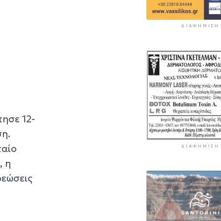
ΔΙΑΦΉΜΙΣΗ
τησε 12-
ση.
ταίο
ΔΙΑΦΉΜΙΣΗ
, η
ρεώσεις