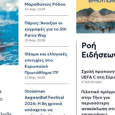
Mαραθώνιος Ρόδου
24 Απρ. 2026
Πάρος: Άνοιξαν οι
εγγραφές για το 5th
Paros Way
23 Απρ. 2026
Ροή
Ειδήσεω
Θέαμα και ελληνικές
επιτυχίες στο
Ευρωπαϊκό
Σχολή προπονη
Πρωτάθλημα ITF
UEFA C στη Σύρ
22 Απρ. 2026
4 λεπτά πρίν
α
Stoiximan
Πιλοτικό πρόγ
στην Τήνο για
AegeanBall Festival
το
περισσότερη
2026: Η 8η χρονιά
ανακύκλωση στι
υπόσχεται να
έλαβε
επιχειρήσεις