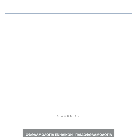
Νέα στήριξη στη Φιλαρμονική Ορχήστρα του
Δήμου Σύρου – Ερμούπολης
2 ώρες 53 λεπτά πρίν
ΕΛΑΣ για το περιστατικό στην Κρήτη με τον
τουρίστα: Δεν προκύπτει προσέγγιση ανήλικης
έναντι αμοιβής
3 ώρες 14 λεπτά πρίν
Κυκλάδες: Πολύ υψηλός κίνδυνος πυρκαγιάς για
αύριο Κυριακή
3 ώρες 54 λεπτά πρίν
8χρονος τραυματίστηκε στο κεφάλι μετά από
βουτιά σε παραλία της Χαλκιδικής
4 ώρες 14 λεπτά πρίν
Κορυφώνεται η έξοδος του Αυγούστου – Πάνω
ΔΙΑΦΉΜΙΣΗ
από 56.000 επιβάτες αναχωρούν σήμερα από
τα λιμάνια της Αττικής
4 ώρες 49 λεπτά πρίν