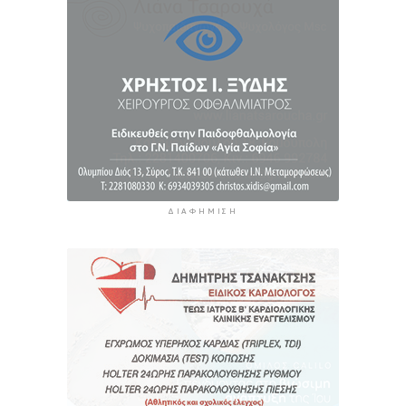
Σαντορίνη: Συνελήφθη 18χρονος για κατοχή
ναρκωτικών
5 ώρες 14 λεπτά πρίν
ΔΙΑΦΉΜΙΣΗ