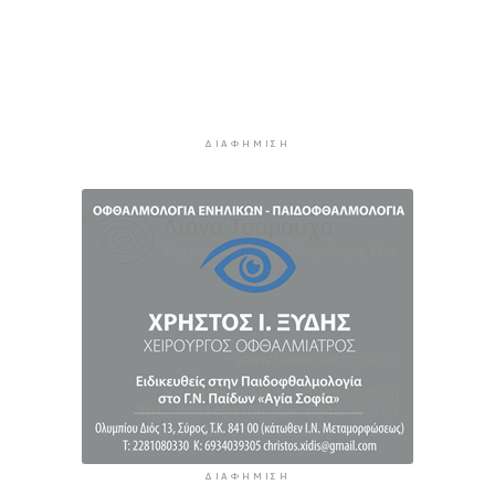
Ο Γιώργος Νταλάρας έρχεται στη Σύρο με το
«Ρεμπέτικο»
8 ώρες 45 λεπτά πρίν
Η πρόεδρος της νορβηγικής ομοσπονδίας καλεί
τον Ινφαντίνο να παραιτηθεί από τη FIFA
8 ώρες 48 λεπτά πρίν
ΔΙΑΦΉΜΙΣΗ
H Ισπανία ζήτησε από την Ιταλία να θέσει και
πάλι σε ισχύ τη Συμφωνία Σένγκεν εντός της
Κυριακής, 9 Αυγούστου
9 ώρες 27 λεπτά πρίν
«Στάχτη» 272.860 στρέμματα αυτό το
καλοκαίρι
10 ώρες 10 λεπτά πρίν
ΔΙΑΦΉΜΙΣΗ