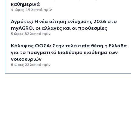
καθημερινά
4 ώρες 49 λεπτά πρίν
Αγρότες: Η νέα αίτηση ενίσχυσης 2026 στο
myAGRO, οι αλλαγές και οι προθεσμίες
5 ώρες 32 λεπτά πρίν
Κόλαφος ΟΟΣΑ: Στην τελευταία θέση η Ελλάδα
για το πραγματικό διαθέσιμο εισόδημα των
νοικοκυριών
6 ώρες 22 λεπτά πρίν
Κορυφώνεται η έξοδος των αδειούχων ενόψει
15αύγουστου: Γεμάτα πλοία, λεωφορεία και
ουρές χιλιομέτρων στα σύνορα
6 ώρες 58 λεπτά πρίν
Η αγγλική ομοσπονδία καταργεί τα τσιμεντένια
προστατευτικά γύρω από τον αγωνιστικό χώρο
μετά τον θάνατο ποδοσφαιριστή
7 ώρες 42 λεπτά πρίν