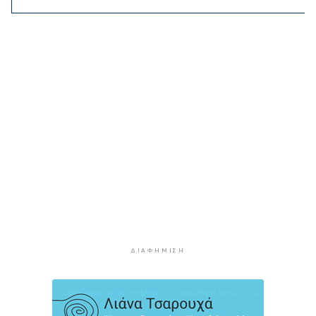
Δευτέρα στις Κυκλάδες
3 ώρες 31 λεπτά πρίν
Ασθενής ξυλοκόπησε νοσηλεύτρια στα
Επείγοντα του Ερυθρού Σταυρού
3 ώρες 42 λεπτά πρίν
Τουρισμός για Όλους 2026: Σήμερα οι αιτήσεις
για ΑΦΜ που λήγουν σε 9 ή 0
4 ώρες 16 λεπτά πρίν
Μήλος: Ελικόπτερο “πάρκαρε” στο Σαρακήνικο
για να κάνουν μπάνιο οι επιβάτες του
4 ώρες 51 λεπτά πρίν
Σύρος: Σπουδαίες εμφανίσεις για τον Όμιλο
Αντισφαίρισης στο Πανελλήνιο Πρωτάθλημα
5 ώρες 18 λεπτά πρίν
ΔΙΑΦΉΜΙΣΗ
Παγκόσμιο Κ20: “Ασημένια” η Ιουλιάννα
Ρούσσου στα 800μ.
5 ώρες 48 λεπτά πρίν