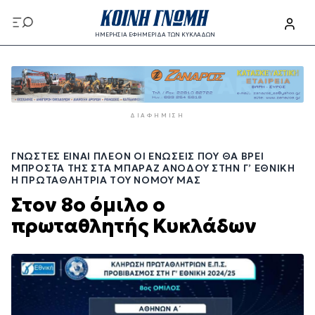
Παράκαμψη
προς
ΗΜΕΡΗΣΙΑ ΕΦΗΜΕΡΙΔΑ ΤΩΝ ΚΥΚΛΑΔΩΝ
το
Παράκαμψη
κυρίως
προς
περιεχόμενο
το
κυρίως
ΔΙΑΦΉΜΙΣΗ
περιεχόμενο
ΓΝΩΣΤΈΣ ΕΊΝΑΙ ΠΛΈΟΝ ΟΙ ΕΝΏΣΕΙΣ ΠΟΥ ΘΑ ΒΡΕΙ
ΜΠΡΟΣΤΆ ΤΗΣ ΣΤΑ ΜΠΑΡΆΖ ΑΝΌΔΟΥ ΣΤΗΝ Γ’ ΕΘΝΙΚΉ
Η ΠΡΩΤΑΘΛΉΤΡΙΑ ΤΟΥ ΝΟΜΟΎ ΜΑΣ
Στον 8ο όμιλο ο
πρωταθλητής Κυκλάδων