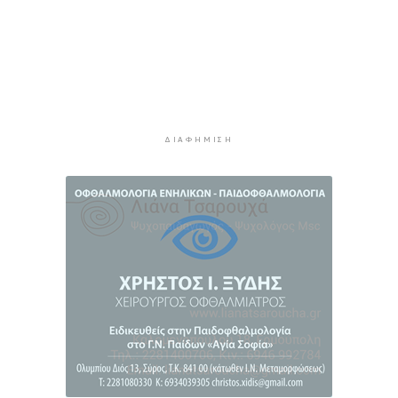
ρίξετε χαμηλά
3 ώρες 43 λεπτά πρίν
Προληπτική ανάκληση παρτίδας μαρμελάδας
φράουλα
3 ώρες 51 λεπτά πρίν
Προσάραξη ιστιοφόρου στη Νάξο
ΔΙΑΦΉΜΙΣΗ
4 ώρες 13 λεπτά πρίν
Στις 2 Σεπτεμβρίου η παρουσίαση του
οικονομικού προγράμματος της ΕΛ.Α.Σ. στη
Θεσσαλονίκη
4 ώρες 17 λεπτά πρίν