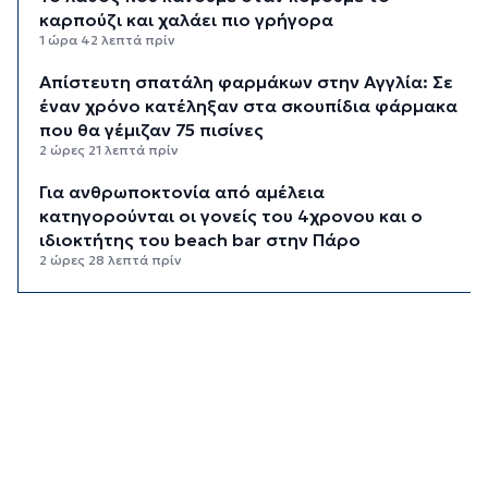
καρπούζι και χαλάει πιο γρήγορα
1 ώρα 42 λεπτά πρίν
Απίστευτη σπατάλη φαρμάκων στην Αγγλία: Σε
έναν χρόνο κατέληξαν στα σκουπίδια φάρμακα
που θα γέμιζαν 75 πισίνες
2 ώρες 21 λεπτά πρίν
Για ανθρωποκτονία από αμέλεια
κατηγορούνται οι γονείς του 4χρονου και ο
ιδιοκτήτης του beach bar στην Πάρο
2 ώρες 28 λεπτά πρίν
Kαύσωνας: Ένας καθηγητής δίνει συμβουλές για
να μην εξαντληθούμε από τη ζέστη
2 ώρες 43 λεπτά πρίν
Στουρνάρας στη Handelsblatt: Ευπρόσδεκτες
οι ξένες συμμετοχές στις ελληνικές τράπεζες
3 ώρες 20 λεπτά πρίν
Χοληστερόλη: Πέντε κινήσεις ματ για να την