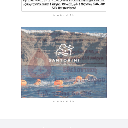
ΔΙΑΦΉΜΙΣΗ
ΔΙΑΦΉΜΙΣΗ