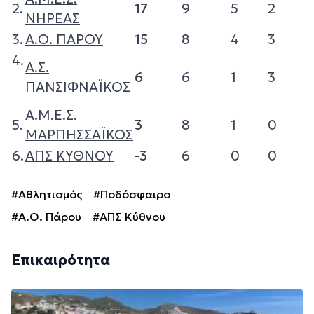
2.
17
9
5
2
ΝΗΡΕΑΣ
3.
Α.Ο. ΠΑΡΟΥ
15
8
4
3
4.
Α.Σ.
6
6
1
3
ΠΑΝΣΙΦΝΑΪΚΟΣ
Α.Μ.Ε.Σ.
5.
3
8
1
0
ΜΑΡΠΗΣΣΑΪΚΟΣ
6.
ΑΠΣ ΚΥΘΝΟΥ
-3
6
0
0
#Αθλητισμός
#Ποδόσφαιρο
#Α.Ο. Πάρου
#ΑΠΣ Κύθνου
Επικαιρότητα