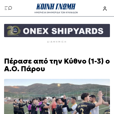
Παράκαμψη
προς
ΗΜΕΡΗΣΙΑ ΕΦΗΜΕΡΙΔΑ ΤΩΝ ΚΥΚΛΑΔΩΝ
το
Παράκαμψη
κυρίως
προς
περιεχόμενο
το
κυρίως
ΔΙΑΦΉΜΙΣΗ
περιεχόμενο
Πέρασε από την Κύθνο (1-3) ο
Α.Ο. Πάρου