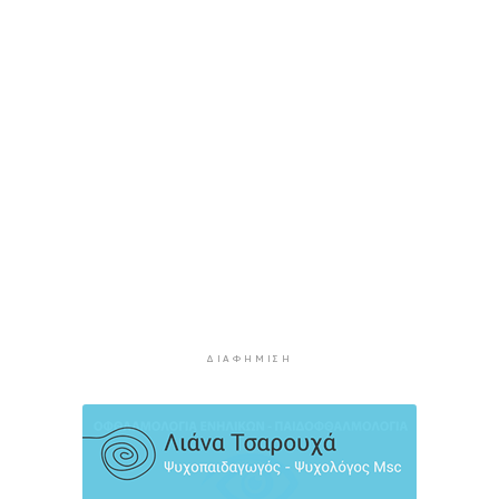
Η φωτογραφία της ημέρας
3 ώρες 36 λεπτά πρίν
“Οι εργασίες στο κλειστό, στερούσαν τη
φυσική έδρα της ομάδας”
3 ώρες 46 λεπτά πρίν
Ανανέωσε με τον Α.Ο. Σύρου η Φεριντέ Σελιμάι
3 ώρες 51 λεπτά πρίν
Η έλλειψη μηχανικών “παγώνει” διεκδικήσεις
χρηματοδοτήσεων και έργα
3 ώρες 56 λεπτά πρίν
Συζητήσεις με το Υπουργείο για τη διάσωση
του Φάρου της Διδύμης
4 ώρες 1 λεπτό πρίν
ΔΙΑΦΉΜΙΣΗ