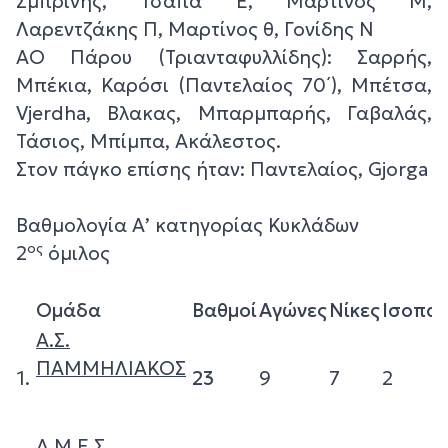
Σμπρίνης, Τσάπα Ε, Μαρτίνος Μ,
Λαρεντζάκης Π, Μαρτίνος θ, Γονίδης Ν
ΑΟ Πάρου (Τριανταφυλλίδης): Σαρρής,
Μπέκια, Καρόσι (Παντελαίος 70΄), Μπέτσα,
Vjerdha, Βλακας, Μπαρμπαρής, Γαβαλάς,
Τάσιος, Μπίμπα, Ακάλεστος.
Στον πάγκο επίσης ήταν: Παντελαίος, Gjorga
Βαθμολογία Α’ κατηγορίας Κυκλάδων
ος
2
όμιλος
Ομάδα
Βαθμοί
Αγώνες
Νίκες
Ισοπαλ
Α.Σ.
ΠΑΜΜΗΛΙΑΚΟΣ
1.
23
9
7
2
Α.Μ.Ε.Σ.