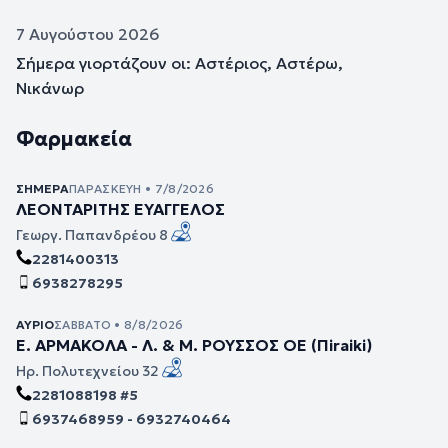
7 Αυγούστου 2026
Σήμερα γιορτάζουν οι: Αστέριος, Αστέρω,
Νικάνωρ
Φαρμακεία
ΣΉΜΕΡΑ
ΠΑΡΑΣΚΕΥΉ • 7/8/2026
ΛΕΟΝΤΑΡΙΤΗΣ ΕΥΑΓΓΕΛΟΣ
Γεωργ. Παπανδρέου 8
2281400313
6938278295
ΑΎΡΙΟ
ΣΆΒΒΑΤΟ • 8/8/2026
Ε. ΑΡΜΑΚΟΛΑ - Λ. & Μ. ΡΟΥΣΣΟΣ ΟΕ (Πiraiki)
Ηρ. Πολυτεχνείου 32
2281088198 #5
6937468959 - 6932740464