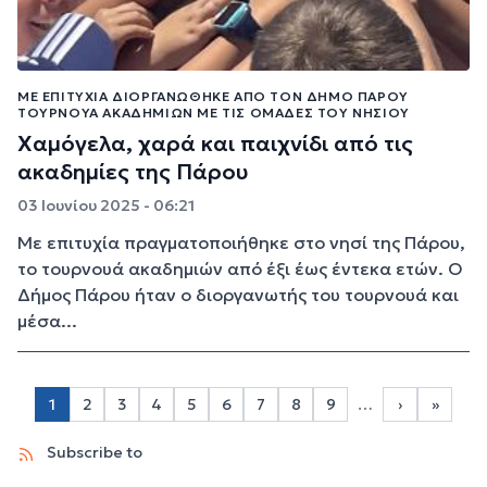
ΜΕ ΕΠΙΤΥΧΊΑ ΔΙΟΡΓΑΝΏΘΗΚΕ ΑΠΌ ΤΟΝ ΔΉΜΟ ΠΆΡΟΥ
ΤΟΥΡΝΟΥΆ ΑΚΑΔΗΜΙΏΝ ΜΕ ΤΙΣ ΟΜΆΔΕΣ ΤΟΥ ΝΗΣΙΟΎ
Χαμόγελα, χαρά και παιχνίδι από τις
ακαδημίες της Πάρου
03 Ιουνίου 2025 - 06:21
Με επιτυχία πραγματοποιήθηκε στο νησί της Πάρου,
το τουρνουά ακαδημιών από έξι έως έντεκα ετών. Ο
Δήμος Πάρου ήταν ο διοργανωτής του τουρνουά και
μέσα...
Σελιδοποίηση
1
2
3
4
5
6
7
8
9
…
›
»
Page 2
Page 3
Page 4
Page 5
Page 6
Page 7
Page 8
Page 9
Next page
Last p
Subscribe to