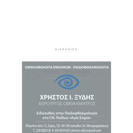
Σχολή προπονητών UEFA C στη Σύρο
1 ώρα 55 λεπτά πρίν
Πιλοτικό πρόγραμμα στην Τήνο για
περισσότερη ανακύκλωση στις επιχειρήσεις
2 ώρες πρίν
ΔΙΑΦΉΜΙΣΗ