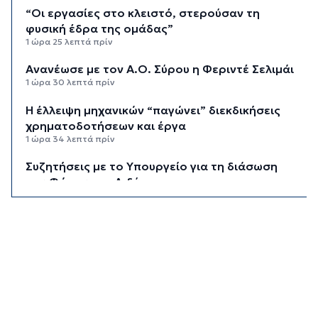
“Οι εργασίες στο κλειστό, στερούσαν τη
φυσική έδρα της ομάδας”
1 ώρα 25 λεπτά πρίν
Ανανέωσε με τον Α.Ο. Σύρου η Φεριντέ Σελιμάι
1 ώρα 30 λεπτά πρίν
Η έλλειψη μηχανικών “παγώνει” διεκδικήσεις
χρηματοδοτήσεων και έργα
1 ώρα 34 λεπτά πρίν
Συζητήσεις με το Υπουργείο για τη διάσωση
του Φάρου της Διδύμης
1 ώρα 39 λεπτά πρίν
Οριστικά στον Δήμο Σίφνου οι αθλητικές
εγκαταστάσεις της "Μαρούσας"
1 ώρα 45 λεπτά πρίν
Μια καινοτόμος εκπαιδευτική δράση που
συνδυάζει την ιστορία με την τεχνολογία
1 ώρα 50 λεπτά πρίν