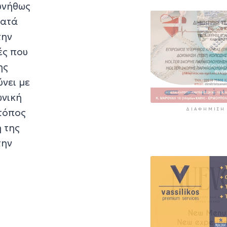
συνήθως
ματά
την
ές που
ης
νει με
ωνική
 τόπος
ΔΙΑΦΉΜΙΣΗ
 της
την