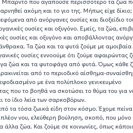
τ Μπαρντό που αγαπούσε περισσότερο τα ζώα 
αρνηθεί ακόμη και το γιο της. Μήπως είχε δίκιο;
ρεφόμενα από ανόργανες ουσίες και διοξείδιο το
ανικές ουσίες και οξυγόνο. Εμείς, τα ζώα, επι
ές ουσίες και οξυγόνο και αποβάλλοντας ανόρ
υ άνθρακα. Τα ζώα και τα φυτά ζούμε με αμοιβαία
γανικές ουσίες εννοούμε ότι ζούμε αφαιρώντας 
α ζώα και τα φυτοφάγα από φυτά. Όμως κάθε ζ
ρακινείται από το περιοδικό αίσθημα-συναίσθη
ι εφοδιασμένο με ένα πολύπλοκο γενικευμένο
ας που το βοηθά να σκοτώσει το θύμα του για ν
ει το ίδιο λεία των σαρκοβόρων.
πό τα τόσα ζωικά είδη στον κόσμο. Έχομε πείνα
ιπλέον νου, ελεύθερη βούληση, σκοπό, που μόνο
 άλλα ζώα. Και ζούμε σε κοινωνίες, όπως κάποι