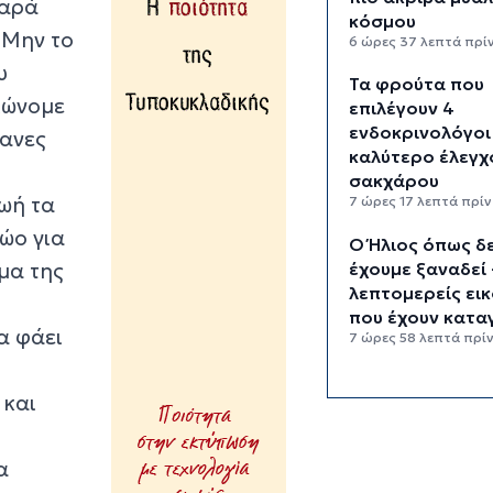
παρά
κόσμου
 Μην το
6 ώρες 37 λεπτά πρί
υ
Τα φρούτα που
βιώνομε
επιλέγουν 4
ενδοκρινολόγοι
γανες
καλύτερο έλεγχ
σακχάρου
ζωή τα
7 ώρες 17 λεπτά πρίν
ώο για
Ο Ήλιος όπως δ
μα της
έχουμε ξαναδεί 
λεπτομερείς ει
που έχουν κατα
α φάει
7 ώρες 58 λεπτά πρί
“Ελευθερία, ασ
 και
και προσωπική
εξέλιξη” - Τι κρ
πίσω από την τ
α
σόλο ταξιδιών