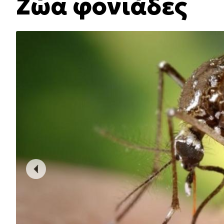
Ζώα φονιάδες