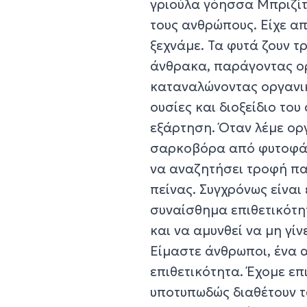
γριούλα γόησσα Μπριζί
τους ανθρώπους. Είχε απ
ξεχνάμε. Τα φυτά ζουν τ
άνθρακα, παράγοντας οργ
καταναλώνοντας οργανικ
ουσίες και διοξείδιο το
εξάρτηση. Όταν λέμε ορ
σαρκοβόρα από φυτοφάγ
να αναζητήσει τροφή πα
πείνας. Συγχρόνως είνα
συναίσθημα επιθετικότητ
και να αμυνθεί να μη γίν
Είμαστε άνθρωποι, ένα α
επιθετικότητα. Έχομε επ
υποτυπωδώς διαθέτουν τα