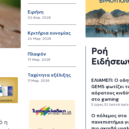
Ειρήνη
02 Απρ. 2026
Κριτήρια ευνομίας
24 Μαρ. 2026
Ροή
Πλαφόν
Ειδήσεω
17 Μαρ. 2026
Ταχύτητα εξέλιξης
ΕΛΙΑΜΕΠ: Ο οδη
11 Μαρ. 2026
GEMS φωτίζει τ
αόρατους κινδύ
στο gaming
5 ώρες 52 λεπτά πρίν
Ο πόλεμος στα
ό η
πανεπιστήμια γι
πιο ακριβά μυα