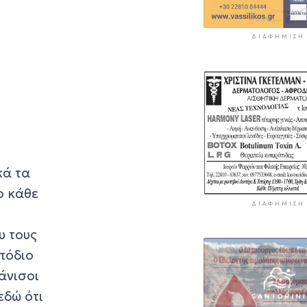
ΔΙΑΦΉΜΙΣΗ
κά τα
ο κάθε
ΔΙΑΦΉΜΙΣΗ
υ τους
πόδιο
άνισοι
εδώ ότι