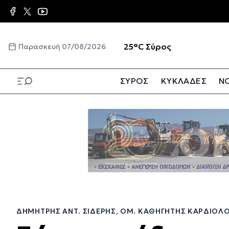
Παράκαμψη
προς
το
κυρίως
☀️
25°C
Σύρος
Παρασκευή 07/08/2026
περιεχόμενο
ΣΥΡΟΣ
ΚΥΚΛΑΔΕΣ
ΝΟ
Παράκαμψη
προς
το
κυρίως
περιεχόμενο
ΔΗΜΉΤΡΗΣ ΑΝΤ. ΣΙΔΕΡΉΣ, ΟΜ. ΚΑΘΗΓΗΤΉΣ ΚΑΡΔΙΟΛΟ