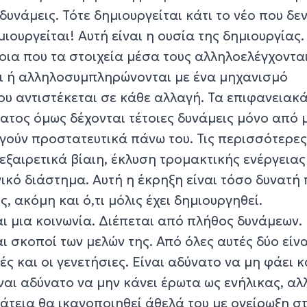
νάμεις. Τότε δημιουργείται κάτι το νέο που δε
ιουργείται! Αυτή είναι η ουσία της δημιουργίας.
οια που τα στοιχεία μέσα τους αλληλοελέγχονται,
ι ή αλληλοσυμπληρώνονται με ένα μηχανισμό
υ αντιστέκεται σε κάθε αλλαγή. Τα επιφανειακ
ατος όμως δέχονται τέτοιες δυνάμεις μόνο από 
ργούν προστατευτικά πάνω του. Τις περισσότερε
εξαιρετικά βίαιη, έκλυση τρομακτικής ενέργειας
ικό διάστημα. Αυτή η έκρηξη είναι τόσο δυνατή
ης, ακόμη και ό,τι μόλις έχει δημιουργηθεί.
αι μια κοινωνία. Διέπεται από πλήθος δυνάμεων. 
ι σκοποί των μελών της. Από όλες αυτές δύο είνα
ές και οι γενετήσιες. Είναι αδύνατο να μη φάει 
ίναι αδύνατο να μην κάνει έρωτα ως ενήλικας, αλ
άτεια θα ικανοποιηθεί άθελά του με ονείρωξη σ