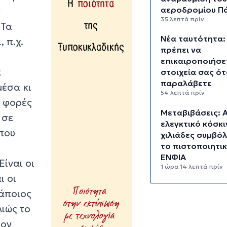
αεροδρομίου Π
ν
35 λεπτά πρίν
 Τα
Νέα ταυτότητα:
 π.χ.
πρέπει να
επικαιροποιήσε
ά
στοιχεία σας ότ
παραλάβετε
μέσα κι
54 λεπτά πρίν
ς φορές
Μεταβιβάσεις: 
 σε
ελεγκτικό κόσκι
 που
χιλιάδες συμβόλ
το πιστοποιητι
ΕΝΦΙΑ
Είναι οι
1 ώρα 14 λεπτά πρίν
ι οι
Συνελήφθη
κάποιος
αστυνομικός στ
λιώς το
Μύκονο για επικ
οδήγηση και απ
τον