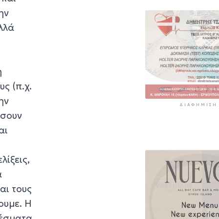
ην
λλά
η
υς (π.χ.
ην
ΔΙΑΦΉΜΙΣΗ
άσουν
αι
λίξεις,
α
αι τους
ουμε. Η
λέσματα,