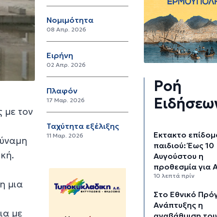
Νομιμότητα
08 Απρ. 2026
Ειρήνη
02 Απρ. 2026
Ροή
Πλαφόν
Ειδήσεω
17 Μαρ. 2026
 με τον
Ταχύτητα εξέλιξης
Έκτακτο επίδομ
11 Μαρ. 2026
δύναμη
παιδιού: Έως 10
ική.
Αυγούστου η
προθεσμία για
10 λεπτά πρίν
η μια
Στο Εθνικό Πρ
Ανάπτυξης η
ια με
αναβάθμιση το