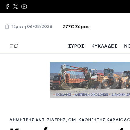
Παράκαμψη
προς
το
κυρίως
☀️
27°C
Σύρος
Πέμπτη 06/08/2026
περιεχόμενο
ΣΥΡΟΣ
ΚΥΚΛΑΔΕΣ
ΝΟ
Παράκαμψη
προς
το
κυρίως
περιεχόμενο
ΔΗΜΉΤΡΗΣ ΑΝΤ. ΣΙΔΕΡΉΣ, ΟΜ. ΚΑΘΗΓΗΤΉΣ ΚΑΡΔΙΟΛΟ