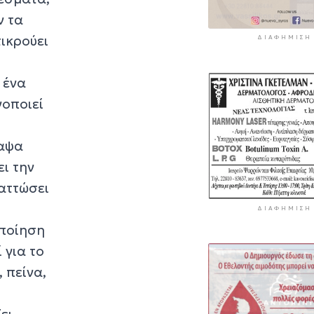
ν τα
τικρούει
ΔΙΑΦΉΜΙΣΗ
 ένα
νοποιεί
ραψα
ει την
λαττώσει
ΔΙΑΦΉΜΙΣΗ
οποίηση
 για το
, πείνα,
ει