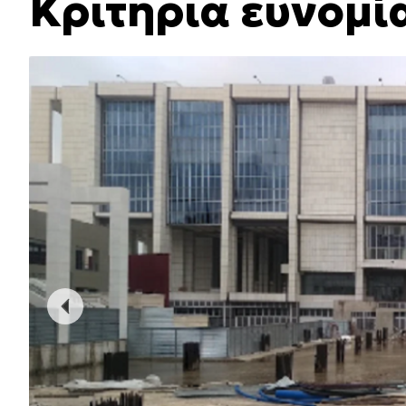
Κριτήρια ευνομί