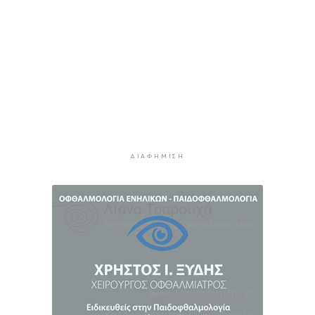
3 ώρες 53 λεπτά πρίν
Ανανέωσε με τον Α.Ο. Σύρου η Φεριντέ Σελιμάι
3 ώρες 58 λεπτά πρίν
Η έλλειψη μηχανικών “παγώνει” διεκδικήσεις
χρηματοδοτήσεων και έργα
4 ώρες 2 λεπτά πρίν
Συζητήσεις με το Υπουργείο για τη διάσωση
του Φάρου της Διδύμης
4 ώρες 7 λεπτά πρίν
ΔΙΑΦΉΜΙΣΗ