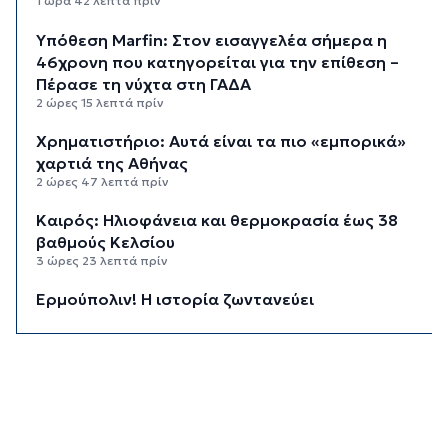
1 ώρα 42 λεπτά πρίν
Υπόθεση Marfin: Στον εισαγγελέα σήμερα η
46χρονη που κατηγορείται για την επίθεση –
Πέρασε τη νύχτα στη ΓΑΔΑ
2 ώρες 15 λεπτά πρίν
Χρηματιστήριο: Αυτά είναι τα πιο «εμπορικά»
χαρτιά της Αθήνας
2 ώρες 47 λεπτά πρίν
Καιρός: Ηλιοφάνεια και θερμοκρασία έως 38
βαθμούς Κελσίου
3 ώρες 23 λεπτά πρίν
Ερμούπολιν! Η ιστορία ζωντανεύει
3 ώρες 33 λεπτά πρίν
Η φωτογραφία της ημέρας
3 ώρες 43 λεπτά πρίν
“Οι εργασίες στο κλειστό, στερούσαν τη
φυσική έδρα της ομάδας”