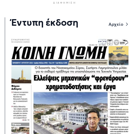
ΔΙΑΦΉΜΙΣΗ
Έντυπη έκδοση
Αρχείο