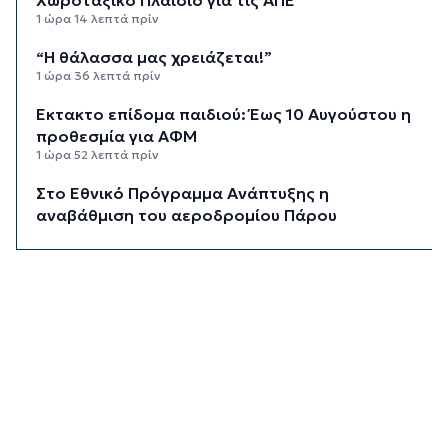
1 ώρα 14 λεπτά πρίν
“Η θάλασσα μας χρειάζεται!”
1 ώρα 36 λεπτά πρίν
Έκτακτο επίδομα παιδιού: Έως 10 Αυγούστου η
προθεσμία για ΑΦΜ
1 ώρα 52 λεπτά πρίν
Στο Εθνικό Πρόγραμμα Ανάπτυξης η
αναβάθμιση του αεροδρομίου Πάρου
2 ώρες 16 λεπτά πρίν
Νέα ταυτότητα: Πού πρέπει να
επικαιροποιήσετε τα στοιχεία σας όταν την
παραλάβετε
2 ώρες 36 λεπτά πρίν
Μεταβιβάσεις: Από ελεγκτικό κόσκινο χιλιάδες
συμβόλαια για το πιστοποιητικό ΕΝΦΙΑ
2 ώρες 56 λεπτά πρίν