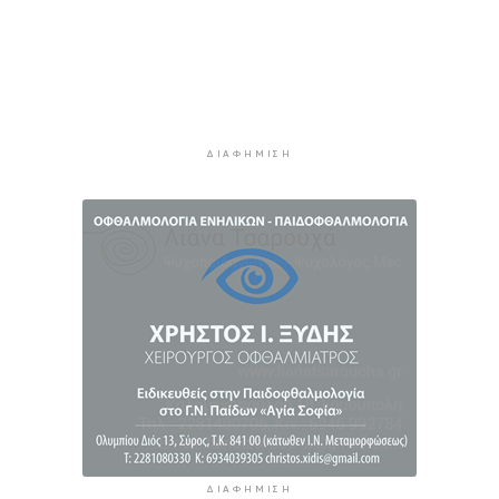
Συνελήφθη αστυνομικός στη Μύκονο για
επικίνδυνη οδήγηση και απείθεια
3 ώρες 16 λεπτά πρίν
Εντοπίστηκαν 40 μετανάστες νότια της
Ιεράπετρας
3 ώρες 36 λεπτά πρίν
ΔΙΑΦΉΜΙΣΗ
Ακρίβεια: Αυξάνεται ο κίνδυνος νέων
ανατιμήσεων - Οι κατηγορίες με τη μεγαλύτερη
πίεση
3 ώρες 56 λεπτά πρίν
ΔΙΑΦΉΜΙΣΗ