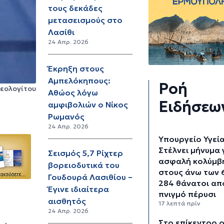
τους δεκάδες
μετασεισμούς στο
Λασίθι
24 Απρ. 2026
Έκρηξη στους
Αμπελόκηπους:
Ροή
Θεολογίτου
Αθώος λόγω
Ειδήσεω
αμφιβολιών ο Νίκος
Ρωμανός
24 Απρ. 2026
Υπουργείο Υγεία
Στέλνει μήνυμα 
Σεισμός 5,7 Ρίχτερ
ασφαλή κολύμβ
βορειοδυτικά του
στους άνω των 
Γουδουρά Λασιθίου –
284 θάνατοι απ
Έγινε ιδιαίτερα
πνιγμό πέρυσι
αισθητός
17 λεπτά πρίν
24 Απρ. 2026
Στο επίκεντρο ο