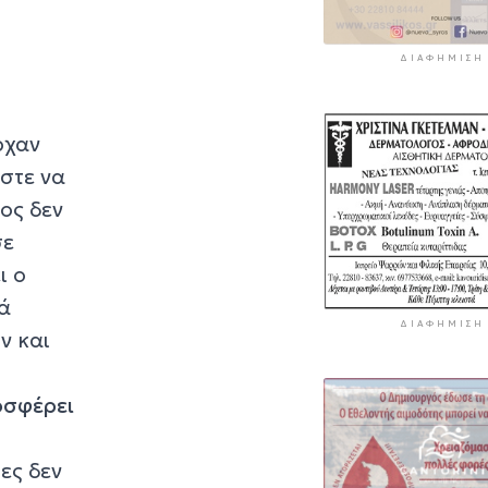
ΔΙΑΦΉΜΙΣΗ
ρχαν
ώστε να
ος δεν
σε
ι ο
λά
ΔΙΑΦΉΜΙΣΗ
ν και
οσφέρει
ες δεν