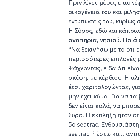
Πριν λίγες μέρες επισκέ
οικογένειά του και μίλησ
εντυπώσεις του, κυρίως
Η Σύρος, εδώ και κάποια
αναπηρία, νησιού. Ποιά 
“Να ξεκινήσω με το ότι 
περισσότερες επιλογές 
Ψάχνοντας, είδα ότι είνα
σκέψη, με κέρδισε. Η αλ
έτσι χαριτολογώντας, γι
μην έχει κύμα. Για να τα
δεν είναι καλά, να μπορε
Σύρο. Η έκπληξη ήταν ότ
5ο seatrac. Ενθουσιάστη
seatrac ή έστω κάτι αντ