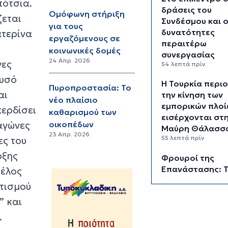
ότσια.
δράσεις του
Ομόφωνη στήριξη
ζεται
Συνδέσμου και ο
για τους
δυνατότητες
ατερίνα
εργαζόμενους σε
περαιτέρω
κοινωνικές δομές
συνεργασίας
24 Απρ. 2026
νες
54 λεπτά πρίν
ρυσό
Η Τουρκία περιο
Πυροπροστασία: Το
αι
την κίνηση των
νέο πλαίσιο
εμπορικών πλοί
κερδίσει
καθαρισμού των
εισέρχονται στ
 αγώνες
οικοπέδων
Μαύρη Θάλασσ
23 Απρ. 2026
55 λεπτά πρίν
ες του
ρξης
Φρουροί της
Επανάστασης: 
μέλος
άνοιγμα των Στ
ητισμού
του Ορμούζ δεν
” και
σχετίζεται με τι
διαπραγματεύσ
.
Τεχεράνης και 