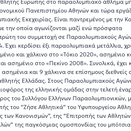
θλητής Ευρώπης στο παραολυμπιακό άθλημα μπ
κονομικού Πανεπιστημίου Αθηνών και τώρα εργά
πιακής Εκεχειρίας. Είναι παντρεμένος με την Κ
ε την οποία αγωνίζονται μαζί ενώ πρόσφατα
 πρώτη του συμμετοχή σε Παραολυμπιακούς Αγώ
. Έχει κερδίσει έξι παραολυμπιακά μετάλλια, χ
μένιο και χάλκινο στο «Τόκιο 2020», ασημένιο κ
και ασημένιο στο «Πεκίνο 2008». Συνολικά, έχει 
11 ασημένια και 9 χάλκινα σε επίσημους διεθνείς
ταθλητής Ελλάδας. Στους Παραολυμπιακούς Αγών
αιοφόρος της ελληνικής ομάδας στην τελετή ένα
δρος του Συλλόγου Ελλήνων Παραολυμπιονικών, 
οπής του “Ζήσε Αθλητικά” του Υφυπουργείου Αθλ
ς των Κανονισμών”, της “Επιτροπής των Αθλητών
λών” της παγκόσμιας ομοσπονδίας του μπότσια