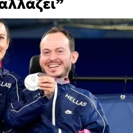
 αλλάζει”