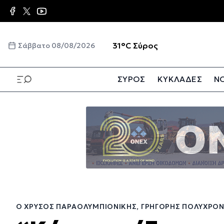
Παράκαμψη
προς
το
κυρίως
☀️
31°C
Σύρος
Σάββατο 08/08/2026
περιεχόμενο
ΣΥΡΟΣ
ΚΥΚΛΑΔΕΣ
ΝΟ
Παράκαμψη
προς
το
κυρίως
περιεχόμενο
Ο ΧΡΥΣΌΣ ΠΑΡΑΟΛΥΜΠΙΟΝΊΚΗΣ, ΓΡΗΓΌΡΗΣ ΠΟΛΥΧΡΟΝΊ