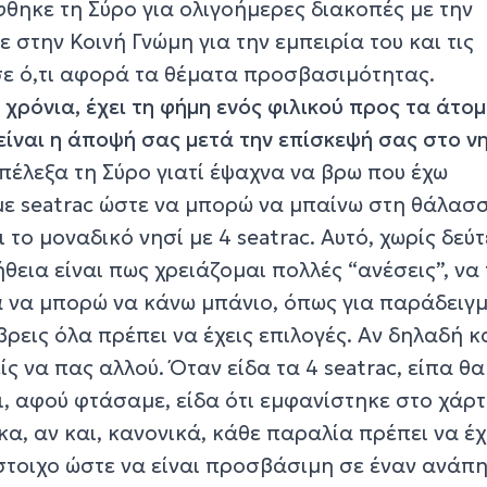
φθηκε τη Σύρο για ολιγοήμερες διακοπές με την
ε στην Κοινή Γνώμη για την εμπειρία του και τις
 σε ό,τι αφορά τα θέματα προσβασιμότητας.
 χρόνια, έχει τη φήμη ενός φιλικού προς τα άτομ
είναι η άποψή σας μετά την επίσκεψή σας στο νη
επέλεξα τη Σύρο γιατί έψαχνα να βρω που έχω
με seatrac ώστε να μπορώ να μπαίνω στη θάλασ
ι το μοναδικό νησί με 4 seatrac. Αυτό, χωρίς δεύ
ήθεια είναι πως χρειάζομαι πολλές “ανέσεις”, να
α να μπορώ να κάνω μπάνιο, όπως για παράδειγμ
 βρεις όλα πρέπει να έχεις επιλογές. Αν δηλαδή 
ίς να πας αλλού. Όταν είδα τα 4 seatrac, είπα θ
ι, αφού φτάσαμε, είδα ότι εμφανίστηκε στο χάρτ
κα, αν και, κανονικά, κάθε παραλία πρέπει να έχ
ίστοιχο ώστε να είναι προσβάσιμη σε έναν ανάπ