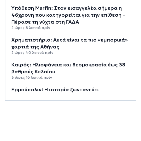
Υπόθεση Marfin: Στον εισαγγελέα σήμερα η
46χρονη που κατηγορείται για την επίθεση –
Πέρασε τη νύχτα στη ΓΑΔΑ
2 ώρες 8 λεπτά πρίν
Χρηματιστήριο: Αυτά είναι τα πιο «εμπορικά»
χαρτιά της Αθήνας
2 ώρες 40 λεπτά πρίν
Καιρός: Ηλιοφάνεια και θερμοκρασία έως 38
βαθμούς Κελσίου
3 ώρες 16 λεπτά πρίν
Ερμούπολιν! Η ιστορία ζωντανεύει
3 ώρες 26 λεπτά πρίν
Η φωτογραφία της ημέρας
3 ώρες 36 λεπτά πρίν
“Οι εργασίες στο κλειστό, στερούσαν τη
φυσική έδρα της ομάδας”
3 ώρες 46 λεπτά πρίν