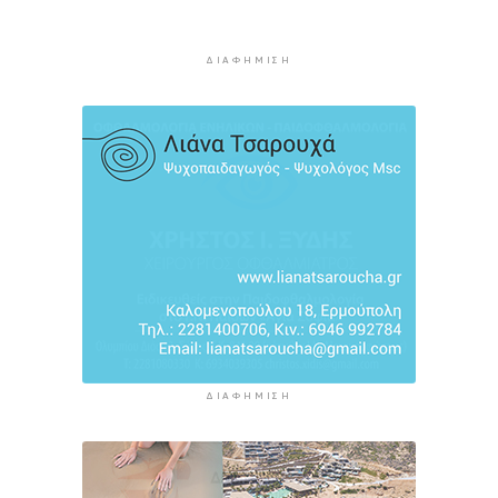
Η πρόεδρος της νορβηγικής ομοσπονδίας καλεί
τον Ινφαντίνο να παραιτηθεί από τη FIFA
12 ώρες 21 λεπτά πρίν
ΔΙΑΦΉΜΙΣΗ
H Ισπανία ζήτησε από την Ιταλία να θέσει και
πάλι σε ισχύ τη Συμφωνία Σένγκεν εντός της
Κυριακής, 9 Αυγούστου
13 ώρες πρίν
«Στάχτη» 272.860 στρέμματα αυτό το
καλοκαίρι
13 ώρες 44 λεπτά πρίν
ΔΙΑΦΉΜΙΣΗ