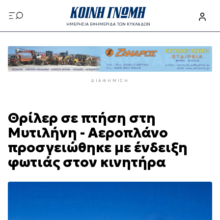
Παράκαμψη
προς
ΗΜΕΡΗΣΙΑ ΕΦΗΜΕΡΙΔΑ ΤΩΝ ΚΥΚΛΑΔΩΝ
το
Παράκαμψη
κυρίως
προς
περιεχόμενο
το
κυρίως
ΔΙΑΦΉΜΙΣΗ
περιεχόμενο
Θρίλερ σε πτήση στη
Μυτιλήνη - Αεροπλάνο
προσγειώθηκε με ένδειξη
φωτιάς στον κινητήρα