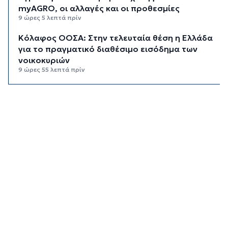
myAGRO, οι αλλαγές και οι προθεσμίες
9 ώρες 5 λεπτά πρίν
Κόλαφος ΟΟΣΑ: Στην τελευταία θέση η Ελλάδα
για το πραγματικό διαθέσιμο εισόδημα των
νοικοκυριών
9 ώρες 55 λεπτά πρίν
Κορυφώνεται η έξοδος των αδειούχων ενόψει
15αύγουστου: Γεμάτα πλοία, λεωφορεία και
ουρές χιλιομέτρων στα σύνορα
10 ώρες 31 λεπτά πρίν
Η αγγλική ομοσπονδία καταργεί τα τσιμεντένια
προστατευτικά γύρω από τον αγωνιστικό χώρο
μετά τον θάνατο ποδοσφαιριστή
11 ώρες 16 λεπτά πρίν
Ο Γιώργος Νταλάρας έρχεται στη Σύρο με το
«Ρεμπέτικο»
12 ώρες 18 λεπτά πρίν