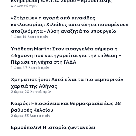
Ενημέρωση Δ.Ε.Υ.Α. Σύρου – Ερμούπολης
47 λεπτά πρίν
«Στέρεψε» η αγορά από πινακίδες
κυκλοφορίας: Χιλιάδες αυτοκίνητα παραμένουν
αταξινόμητα - Λύση αναζητά το υπουργείο
1 ώρα 14 λεπτά πρίν
Υπόθεση Marfin: Στον εισαγγελέα σήμερα η
46χρονη που κατηγορείται για την επίθεση –
Πέρασε τη νύχτα στη ΓΑΔΑ
1 ώρα 47 λεπτά πρίν
Χρηματιστήριο: Αυτά είναι τα πιο «εμπορικά»
χαρτιά της Αθήνας
2 ώρες 20 λεπτά πρίν
Καιρός: Ηλιοφάνεια και θερμοκρασία έως 38
βαθμούς Κελσίου
2 ώρες 55 λεπτά πρίν
Ερμούπολιν! Η ιστορία ζωντανεύει
3 ώρες 5 λεπτά πρίν