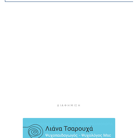
Η φωτογραφία της ημέρας
3 ώρες 15 λεπτά πρίν
“Οι εργασίες στο κλειστό, στερούσαν τη
φυσική έδρα της ομάδας”
3 ώρες 25 λεπτά πρίν
Ανανέωσε με τον Α.Ο. Σύρου η Φεριντέ Σελιμάι
3 ώρες 30 λεπτά πρίν
Η έλλειψη μηχανικών “παγώνει” διεκδικήσεις
χρηματοδοτήσεων και έργα
3 ώρες 35 λεπτά πρίν
Συζητήσεις με το Υπουργείο για τη διάσωση
του Φάρου της Διδύμης
3 ώρες 40 λεπτά πρίν
ΔΙΑΦΉΜΙΣΗ