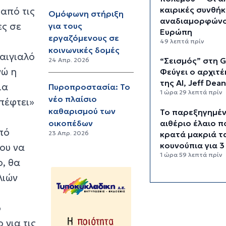
καιρικές συνθήκ
από τις
Ομόφωνη στήριξη
αναδιαμορφώνο
ες σε
για τους
Ευρώπη
εργαζόμενους σε
49 λεπτά πρίν
κοινωνικές δομές
αιγιαλό
“Σεισμός” στη G
24 Απρ. 2026
νώ η
Φεύγει ο αρχιτ
της AI, Jeff Dea
ια
Πυροπροστασία: Το
1 ώρα 29 λεπτά πρίν
νέο πλαίσιο
πέφτει»
καθαρισμού των
Το παρεξηγημέ
αιθέριο έλαιο π
οικοπέδων
πό
κρατά μακριά τ
23 Απρ. 2026
κουνούπια για 3
ου να
1 ώρα 59 λεπτά πρίν
ο, θα
Ζητείται λύση σ
λιών
γρίφο των
φοροαπαλλαγών
ο
σχέδια επεξεργ
το ΥΠΕΘΟ
 για τις