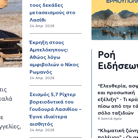
τους δεκάδες
μετασεισμούς στο
Λασίθι
24 Απρ. 2026
Έκρηξη στους
Αμπελόκηπους:
Ροή
Αθώος λόγω
Ειδήσεω
αμφιβολιών ο Νίκος
Ρωμανός
24 Απρ. 2026
“Ελευθερία, ασ
τις
και προσωπική
Σεισμός 5,7 Ρίχτερ
 καλά
εξέλιξη” - Τι κρ
βορειοδυτικά του
πίσω από την τ
Γουδουρά Λασιθίου –
σόλο ταξιδιών
κε
Έγινε ιδιαίτερα
9 λεπτά πρίν
αισθητός
γελίες,
“Κλιματική ζών
24 Απρ. 2026
πολέμου” - Οι α