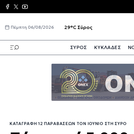
Παράκαμψη
προς
το
κυρίως
☀️
29°C
Σύρος
Πέμπτη 06/08/2026
περιεχόμενο
ΣΥΡΟΣ
ΚΥΚΛΑΔΕΣ
ΝΟ
Παράκαμψη
προς
το
κυρίως
περιεχόμενο
ΚΑΤΑΓΡΑΦΉ 12 ΠΑΡΑΒΆΣΕΩΝ ΤΟΝ ΙΟΎΝΙΟ ΣΤΗ ΣΎΡΟ