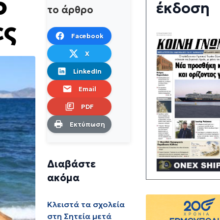
ο
έκδοση
το άρθρο
ες
Facebook
X
LinkedIn
Email
PDF
Εκτύπωση
Διαβάστε
ακόμα
Κλειστά τα σχολεία
στη Σητεία μετά