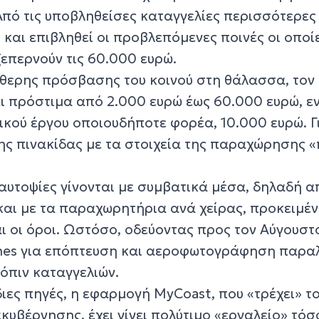
πό τις υποβληθείσες καταγγελίες περισσότερες 
ί και επιβληθεί οι προβλεπόμενες ποινές οι οποί
επερνούν τις 60.000 ευρώ.
θερης πρόσβασης του κοινού στη θάλασσα, τον 
ει πρόστιμα από 2.000 ευρώ έως 60.000 ευρώ, ε
ικού έργου οποιουδήποτε φορέα, 10.000 ευρώ. Γ
ς πινακίδας με τα στοιχεία της παραχώρησης «
 αυτοψίες γίνονται με συμβατικά μέσα, δηλαδή α
και με τα παραχωρητήρια ανά χείρας, προκειμέν
ι οι όροι. Ωστόσο, οδεύοντας προς τον Αύγουστ
ones για επόπτευση και αεροφωτογράφηση παρα
τόπιν καταγγελιών.
ες πηγές, η εφαρμογή MyCoast, που «τρέχει» τ
υβέρνησης, έχει γίνει πολύτιμο «εργαλείο» τόσο