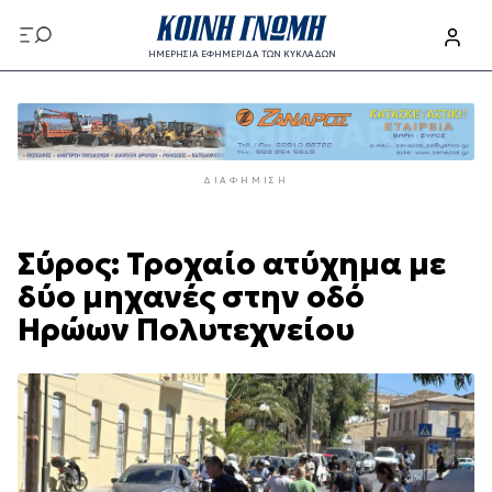
Παράκαμψη
προς
ΗΜΕΡΗΣΙΑ ΕΦΗΜΕΡΙΔΑ ΤΩΝ ΚΥΚΛΑΔΩΝ
το
Παράκαμψη
κυρίως
προς
περιεχόμενο
το
κυρίως
ΔΙΑΦΉΜΙΣΗ
περιεχόμενο
Σύρος: Τροχαίο ατύχημα με
δύο μηχανές στην οδό
Ηρώων Πολυτεχνείου