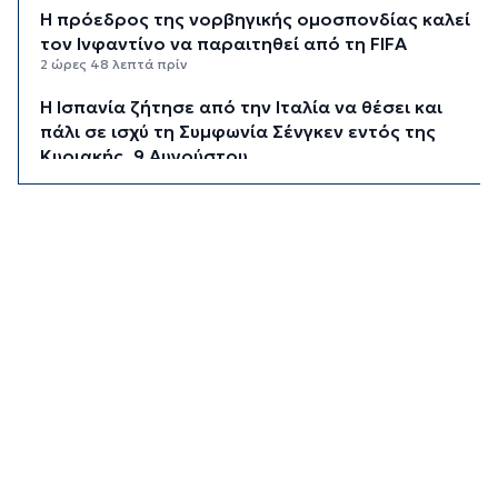
Η πρόεδρος της νορβηγικής ομοσπονδίας καλεί
τον Ινφαντίνο να παραιτηθεί από τη FIFA
2 ώρες 48 λεπτά πρίν
H Ισπανία ζήτησε από την Ιταλία να θέσει και
πάλι σε ισχύ τη Συμφωνία Σένγκεν εντός της
Κυριακής, 9 Αυγούστου
3 ώρες 27 λεπτά πρίν
«Στάχτη» 272.860 στρέμματα αυτό το
καλοκαίρι
4 ώρες 11 λεπτά πρίν
Αστυνομικό δελτίο
4 ώρες 41 λεπτά πρίν
Πιλοτική έναρξη της δράσης «Tinos Circular
Business» στα Κιόνια και στον Άγιο Φωκά, με τη
συμμετοχή επιχειρήσεων εστίασης και
τροφοδοσίας, με στόχο την ενίσχυση της
ανακύκλωσης και την προώθηση βιώσιμων
πρακτικών διαχείρισης απορριμμάτων