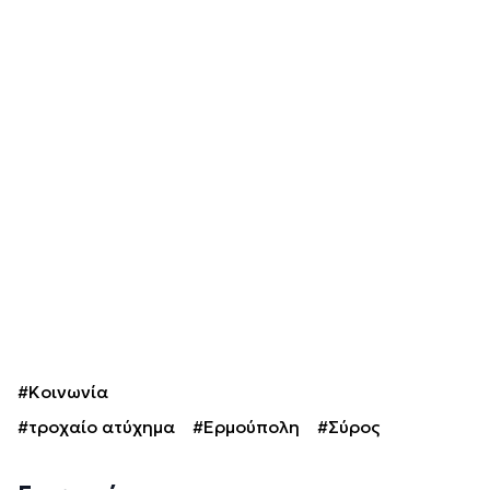
#Κοινωνία
#τροχαίο ατύχημα
#Ερμούπολη
#Σύρος