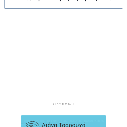
Δευτέρα στις Κυκλάδες
3 ώρες 31 λεπτά πρίν
Ασθενής ξυλοκόπησε νοσηλεύτρια στα
Επείγοντα του Ερυθρού Σταυρού
3 ώρες 42 λεπτά πρίν
Τουρισμός για Όλους 2026: Σήμερα οι αιτήσεις
για ΑΦΜ που λήγουν σε 9 ή 0
4 ώρες 16 λεπτά πρίν
Μήλος: Ελικόπτερο “πάρκαρε” στο Σαρακήνικο
για να κάνουν μπάνιο οι επιβάτες του
4 ώρες 51 λεπτά πρίν
Σύρος: Σπουδαίες εμφανίσεις για τον Όμιλο
Αντισφαίρισης στο Πανελλήνιο Πρωτάθλημα
5 ώρες 17 λεπτά πρίν
ΔΙΑΦΉΜΙΣΗ
Παγκόσμιο Κ20: “Ασημένια” η Ιουλιάννα
Ρούσσου στα 800μ.
5 ώρες 48 λεπτά πρίν