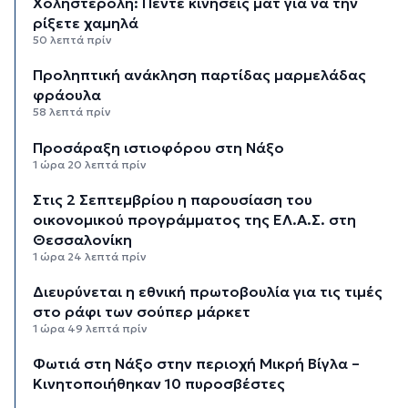
Χοληστερόλη: Πέντε κινήσεις ματ για να την
ρίξετε χαμηλά
50 λεπτά πρίν
Προληπτική ανάκληση παρτίδας μαρμελάδας
φράουλα
58 λεπτά πρίν
Προσάραξη ιστιοφόρου στη Νάξο
1 ώρα 20 λεπτά πρίν
Στις 2 Σεπτεμβρίου η παρουσίαση του
οικονομικού προγράμματος της ΕΛ.Α.Σ. στη
Θεσσαλονίκη
1 ώρα 24 λεπτά πρίν
Διευρύνεται η εθνική πρωτοβουλία για τις τιμές
στο ράφι των σούπερ μάρκετ
1 ώρα 49 λεπτά πρίν
Φωτιά στη Νάξο στην περιοχή Μικρή Βίγλα –
Κινητοποιήθηκαν 10 πυροσβέστες
1 ώρα 57 λεπτά πρίν