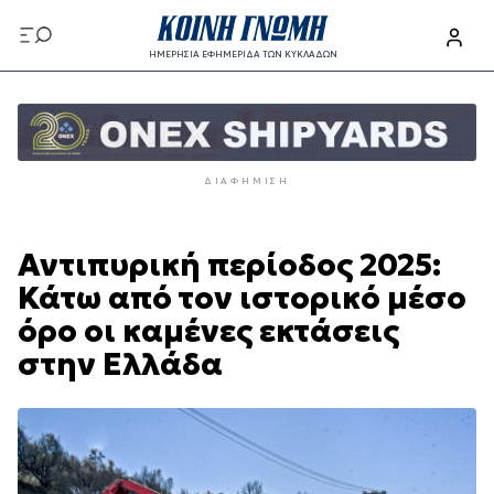
Παράκαμψη
προς
ΗΜΕΡΗΣΙΑ ΕΦΗΜΕΡΙΔΑ ΤΩΝ ΚΥΚΛΑΔΩΝ
το
Παράκαμψη
κυρίως
προς
περιεχόμενο
το
κυρίως
ΔΙΑΦΉΜΙΣΗ
περιεχόμενο
Αντιπυρική περίοδος 2025:
Κάτω από τον ιστορικό μέσο
όρο οι καμένες εκτάσεις
στην Ελλάδα