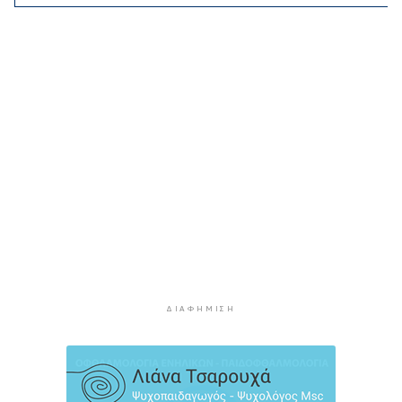
«Ρήτρα διαφυγής» για την Ενέργεια: Η Ελλάδα
πληρώνει €1 δισ. για να θωρακιστεί απέναντι σε
μια νέα κρίση
2 ώρες 25 λεπτά πρίν
Υπουργείο Υγείας: Στέλνει μήνυμα για ασφαλή
κολύμβηση στους άνω των 60 – 284 θάνατοι
από πνιγμό πέρυσι
2 ώρες 48 λεπτά πρίν
Στο επίκεντρο οι δράσεις του Συνδέσμου και οι
δυνατότητες περαιτέρω συνεργασίας
3 ώρες 26 λεπτά πρίν
Η Τουρκία περιορίζει την κίνηση των εμπορικών
πλοίων που εισέρχονται στη Μαύρη Θάλασσα
ΔΙΑΦΉΜΙΣΗ
3 ώρες 26 λεπτά πρίν
Φρουροί της Επανάστασης: Το άνοιγμα των
Στενών του Ορμούζ δεν σχετίζεται με τις
διαπραγματεύσεις Τεχεράνης και Ομάν