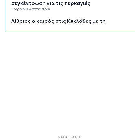
συγκέντρωση για τις πυρκαγιές
1 ώρα 50 λεπτά πρίν
Αίθριος ο καιρός στις Κυκλάδες με τη
Θερμοκρασία να φτάνει τους 31 βαθμούς
2 ώρες 11 λεπτά πρίν
Σύρος: Σοβαρό τροχαίο ατύχημα στο λιμάνι της
Ερμούπολης
9 ώρες 45 λεπτά πρίν
ΔΥΠΑ: 8.000 νέες θέσεις εργασίας για
ανέργους 55+ - Πώς θα πάρετε τα ένσημα για
σύνταξη
9 ώρες 52 λεπτά πρίν
ΕΛΣΤΑΤ: Υποχώρησε ο πληθωρισμός στο 3,4%
τον Ιούλιο - Επιμένει η ακρίβεια σε καύσιμα και
ενοίκια
10 ώρες 16 λεπτά πρίν
Πάνω από 1 στους 5 Έλληνες καπνίζει
ΔΙΑΦΉΜΙΣΗ