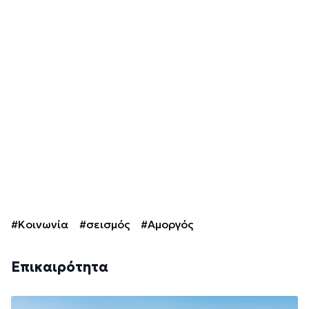
#Κοινωνία
#σεισμός
#Αμοργός
Επικαιρότητα