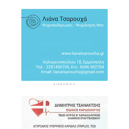
καθημερινά
11 ώρες 3 λεπτά πρίν
Αγρότες: Η νέα αίτηση ενίσχυσης 2026 στο
myAGRO, οι αλλαγές και οι προθεσμίες
11 ώρες 46 λεπτά πρίν
ΔΙΑΦΉΜΙΣΗ