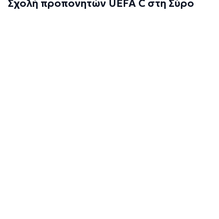
Σχολή προπονητών UEFA C στη Σύρο