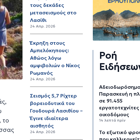
τους δεκάδες
μετασεισμούς στο
Λασίθι
24 Απρ. 2026
Έκρηξη στους
Αμπελόκηπους:
Ροή
Αθώος λόγω
Ειδήσεω
αμφιβολιών ο Νίκος
Ρωμανός
24 Απρ. 2026
Αδειοδωρόσημο
Παρασκευή η π
Σεισμός 5,7 Ρίχτερ
σε 91.455
άς,
βορειοδυτικά του
εργατοτεχνίτες
υ
Γουδουρά Λασιθίου –
οικοδόμους
Έγινε ιδιαίτερα
 το
14 λεπτά πρίν
αισθητός
ασσας
Το εξωτικό φρο
24 Απρ. 2026
που καλλιεργείτ