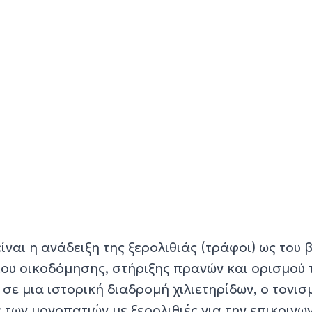
ίναι η ανάδειξη της ξερολιθιάς (τράφοι) ως του 
υ οικοδόμησης, στήριξης πρανών και ορισμού 
σε μια ιστορική διαδρομή χιλιετηρίδων, ο τονισ
των μονοπατιών με ξερολιθιές για την επικοινω