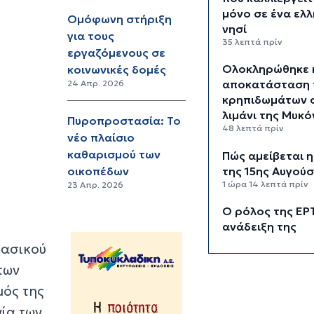
μόνο σε ένα ελλ
Ομόφωνη στήριξη
νησί
για τους
35 λεπτά πρίν
εργαζόμενους σε
Ολοκληρώθηκε 
κοινωνικές δομές
αποκατάσταση 
24 Απρ. 2026
κρηπιδωμάτων 
λιμάνι της Μυκ
Πυροπροστασία: Το
48 λεπτά πρίν
νέο πλαίσιο
καθαρισμού των
Πώς αμείβεται η
της 15ης Αυγού
οικοπέδων
1 ώρα 14 λεπτά πρίν
23 Απρ. 2026
Ο ρόλος της ΕΡ
ανάδειξη της
πολιτιστικής κα
βασικού
τουριστικής
των
ταυτότητας της
1 ώρα 35 λεπτά πρίν
μός της
νία των
Περιπέτεια για 