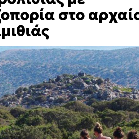
ζοπορία στο αρχαί
αμιθιάς