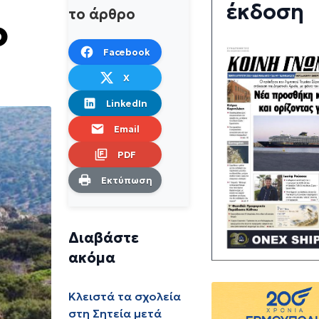
έκδοση
το άρθρο
ο
Facebook
X
LinkedIn
Email
PDF
Εκτύπωση
Διαβάστε
ακόμα
Κλειστά τα σχολεία
στη Σητεία μετά