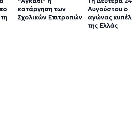
το
“Αγκάθι” η
Τη Δευτέρα 24
πο
κατάργηση των
Αυγούστου ο
στη
Σχολικών Επιτροπών
αγώνας κυπέλ
της Ελλάς