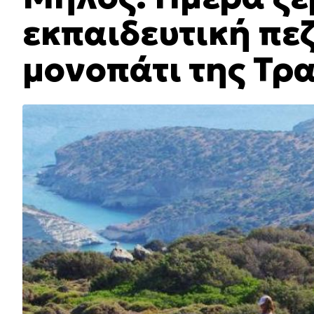
εκπαιδευτική πε
μονοπάτι της Τρ