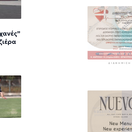
ηχανές”
ζιέρα
ΔΙΑΦΉΜΙΣΗ