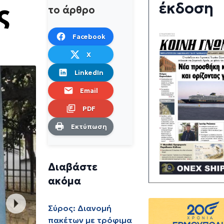
έκδοση
ς
το άρθρο
Facebook
X
LinkedIn
Email
PDF
Εκτύπωση
Διαβάστε
ακόμα
Σύρος: Διανομή
πακέτων με τρόφιμα