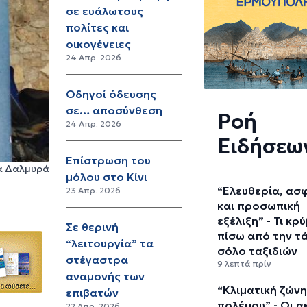
σε ευάλωτους
πολίτες και
οικογένειες
24 Απρ. 2026
Οδηγοί όδευσης
σε… αποσύνθεση
Ροή
24 Απρ. 2026
Ειδήσεω
Επίστρωση του
ζα Δαλμυρά
μόλου στο Κίνι
“Ελευθερία, ασ
23 Απρ. 2026
και προσωπική
εξέλιξη” - Τι κρ
Σε θερινή
πίσω από την τ
“λειτουργία” τα
σόλο ταξιδιών
στέγαστρα
9 λεπτά πρίν
αναμονής των
“Κλιματική ζών
επιβατών
πολέμου” - Οι α
22 Απρ. 2026