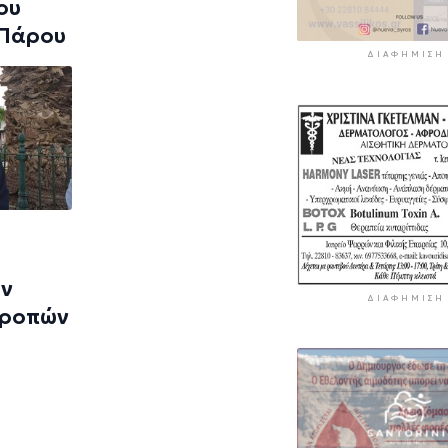
ου
 Πάρου
ΔΙΑΦΉΜΙΣΗ
ων
ΔΙΑΦΉΜΙΣΗ
τροπών