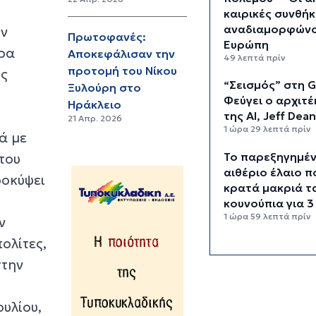
καιρικές συνθήκ
αναδιαμορφώνο
ην
Πρωτοφανές:
Ευρώπη
ερα
Αποκεφάλισαν την
49 λεπτά πρίν
προτομή του Νίκου
ος
“Σεισμός” στη G
Ξυλούρη στο
Φεύγει ο αρχιτ
Ηράκλειο
της AI, Jeff Dea
21 Απρ. 2026
1 ώρα 29 λεπτά πρίν
ά με
Το παρεξηγημέ
του
αιθέριο έλαιο π
ροκύψει
κρατά μακριά τ
κουνούπια για 3
1 ώρα 59 λεπτά πρίν
ν
ολίτες,
Ζητείται λύση σ
γρίφο των
στην
φοροαπαλλαγών
,
σχέδια επεξεργ
υλίου,
το ΥΠΕΘΟ