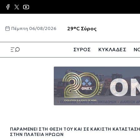
Παράκαμψη
προς
το
κυρίως
☀️
29°C
Σύρος
Πέμπτη 06/08/2026
περιεχόμενο
ΣΥΡΟΣ
ΚΥΚΛΑΔΕΣ
ΝΟ
Παράκαμψη
προς
το
κυρίως
περιεχόμενο
ΠΑΡΑΜΈΝΕΙ ΣΤΗ ΘΈΣΗ ΤΟΥ ΚΑΙ ΣΕ ΚΆΚΙΣΤΗ ΚΑΤΆΣΤΑΣ
ΣΤΗΝ ΠΛΑΤΕΊΑ ΗΡΏΩΝ