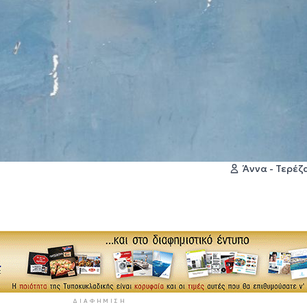
Άννα - Τερέ
ΔΙΑΦΉΜΙΣΗ