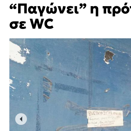
“Παγώνει” η πρ
σε WC