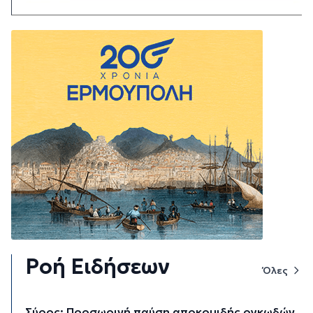
Ροή Ειδήσεων
Όλες
Σύρος: Προσωρινή παύση αποκομιδής ογκωδών