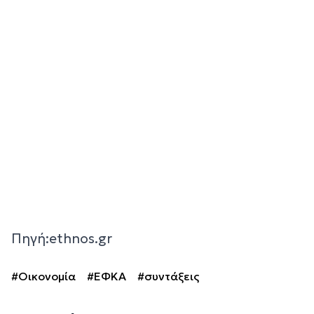
Πηγή:ethnos.gr
#Οικονομία
#ΕΦΚΑ
#συντάξεις