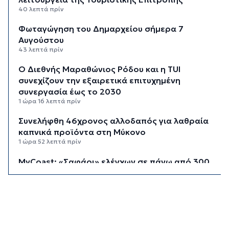
40 λεπτά πρίν
Φωταγώγηση του Δημαρχείου σήμερα 7
Αυγούστου
43 λεπτά πρίν
Ο Διεθνής Μαραθώνιος Ρόδου και η TUI
συνεχίζουν την εξαιρετικά επιτυχημένη
συνεργασία έως το 2030
1 ώρα 16 λεπτά πρίν
Συνελήφθη 46χρονος αλλοδαπός για λαθραία
καπνικά προϊόντα στη Μύκονο
1 ώρα 52 λεπτά πρίν
MyCoast: «Σαφάρι» ελέγχων σε πάνω από 300
παραλίες: Έως 73.000 ευρώ τα πρόστιμα
2 ώρες 20 λεπτά πρίν
Γονικές παροχές: Πότε μπορεί να θεωρηθούν
δωρεές και να φορολογηθούν
2 ώρες 58 λεπτά πρίν