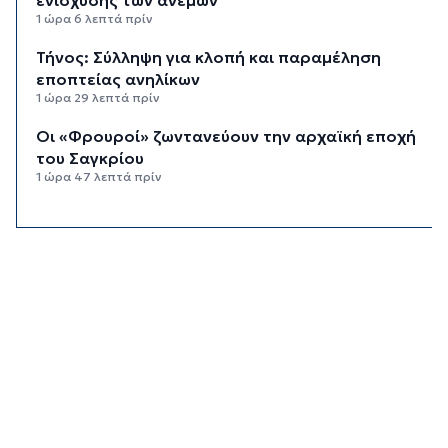
1 ώρα 6 λεπτά πρίν
Τήνος: Σύλληψη για κλοπή και παραμέληση
εποπτείας ανηλίκων
1 ώρα 29 λεπτά πρίν
Οι «Φρουροί» ζωντανεύουν την αρχαϊκή εποχή
του Σαγκρίου
1 ώρα 47 λεπτά πρίν
Ρέθυμνο: Η επόμενη μέρα του τουρισμού μετά
τις πυρκαγιές, η εικόνα σε Πρέβελη και Άγιο
Βασίλειο
2 ώρες 8 λεπτά πρίν
Ο «χάρτης» των πληρωμών από τον e-ΕΦΚΑ και
τη ΔΥΠΑ έως τις 14 Αυγούστου
2 ώρες 42 λεπτά πρίν
Ο Ζελένσκι ευχαριστεί τη Γερουσία των ΗΠΑ για
τις νέες κυρώσεις κατά της Ρωσίας
3 ώρες 8 λεπτά πρίν