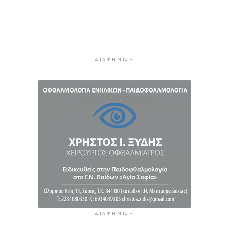
Κυκλάδες: Συνελήφθησαν έξι άτομα για
ηχορύπανση από καταστήματα
3 ώρες 43 λεπτά πρίν
Ειδικό Χωροταξικό για τον Τουρισμό: Οι νέοι
ΔΙΑΦΉΜΙΣΗ
κανόνες για επενδύσεις, νησιά και
προορισμούς υπό πίεση
4 ώρες 7 λεπτά πρίν
Ήττα της Σάκκαρη με 2-0 από την Γκοφ και
αποκλεισμός στο Τορόντο
4 ώρες 26 λεπτά πρίν
ΔΙΑΦΉΜΙΣΗ